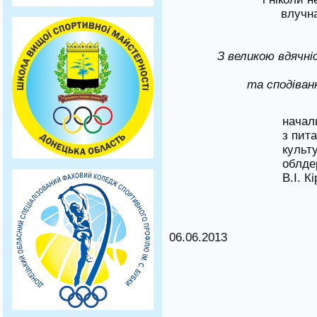
влучна
З великою вдячні
та сподіван
начал
з пит
культ
об
В.І. К
06.06.2013