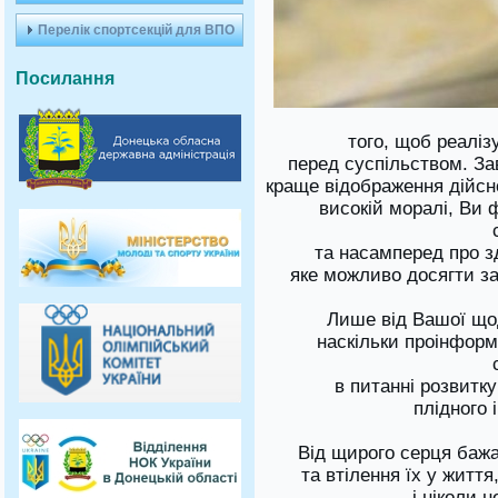
Перелік спортсекцій для ВПО
Посилання
того, щоб реаліз
перед суспільством. З
краще відображення дійсн
високій моралі, Ви 
та насамперед про з
яке можливо досягти з
Лише від Вашої щод
наскільки проінфор
в питанні розвитку
плідного 
Від щирого серця баж
та втілення їх у житт
і ніколи 