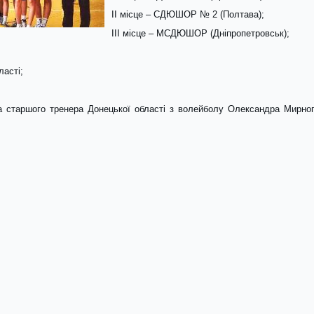
II місце – СДЮШОР № 2 (Полтава);
III місце – МСДЮШОР (Дніпропетровськ);
ласті;
 старшого тренера Донецької області з волейболу Олександра Мирног