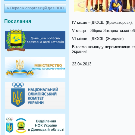
Перелік спортсекцій для ВПО
Посилання
IV місце – ДЮСШ (Краматорськ);
V місце – Збірна Закарпатської об
VI місце – ДЮСШ (Жидачів).
Вітаємо команду-переможницю та
України!
23.04.2013