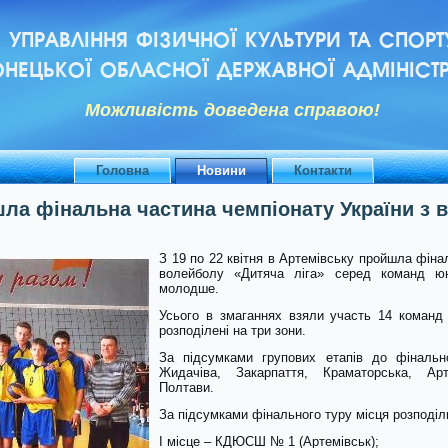
УПРАВЛІННЯ ФІЗИЧНОЇ КУЛЬТУРИ ТА СПОРТ
НЕЦЬКОЇ ОБЛАСНОЇ ДЕРЖАВНОЇ АДМІНІСТР
Можливiсть доведена справою!
Головна
Новини
Контакти
ла фінальна частина чемпіонату України з 
З 19 по 22 квітня в Артемівську пройшла фіна
волейболу «Дитяча ліга» серед команд ю
молодше.
Усього в змаганнях взяли участь 14 команд з
розподілені на три зони.
За підсумками групових етапів до фінальн
Жидачіва, Закарпаття, Краматорська, Арт
Полтави.
За підсумками фінального туру місця розподі
I місце – КДЮСШ № 1 (Артемівськ);