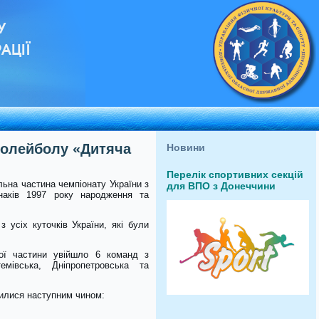
У
АЦІЇ
волейболу «Дитяча
Новини
Перелік спортивних секцій
льна частина чемпіонату України з
для ВПО з Донеччини
наків 1997 року народження та
 усіх куточків України, які були
ої частини увійшло 6 команд з
емівська, Дніпропетровська та
лилися наступним чином: