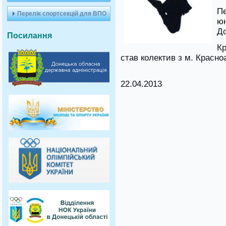
Пе
Перелік спортсекцій для ВПО
юн
До
Посилання
Кр
став колектив з м. Красно
22.04.2013