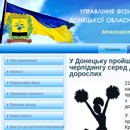
УПРАВЛІННЯ ФІЗ
ДОНЕЦЬКОЇ ОБЛАСН
Можливiст
Головна
У Донецьку пройш
Про управління
черлідингу серед 
Анонси
дорослих
2
Нормативна база
на
Програми і проекти
пр
з 
Прозора влада
до
У 
Види спорту
п
Кр
Доступ до публічної інформації