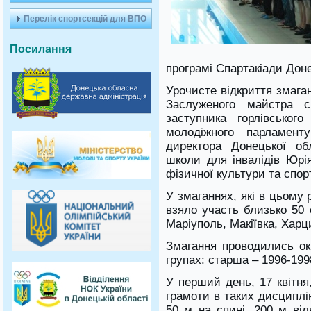
Перелік спортсекцій для ВПО
Посилання
програмі Спартакіади Доне
Урочисте відкриття змаган
Заслуженого майстра с
заступника горлівськог
молодіжного парламент
директора Донецької об
школи для інвалідів Юрі
фізичної культури та спор
У змаганнях, які в цьому 
взяло участь близько 50 
Маріуполь, Макіївка, Харци
Змагання проводились ок
групах: старша – 1996-1998
У перший день, 17 квітня
грамоти в таких дисциплі
50 м на спині, 200 м віл