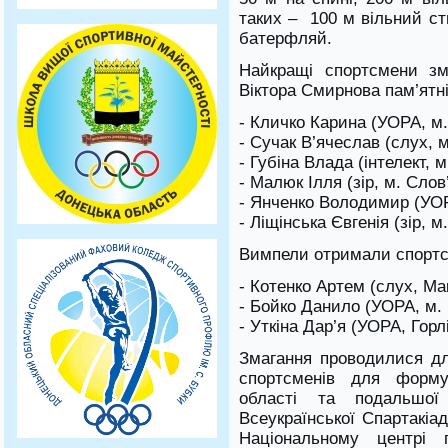
таких – 100 м вільний ст
батерфляй.
Найкращі спортсмени зм
Віктора Смирнова пам’ятн
- Кличко Карина (УОРА, м.
- Сучак В’ячеслав (слух, 
- Губіна Влада (інтелект, м
- Малюк Ілля (зір, м. Слов
- Янченко Володимир (УОР
- Ліщінська Євгенія (зір, м
Вимпели отримали спортсм
- Котенко Артем (слух, Мак
- Бойко Данило (УОРА, м. 
- Уткіна Дар’я (УОРА, Горлі
Змагання проводилися д
спортсменів для форму
області та подальшої
Всеукраїнської Спартакіа
Національному центрі п