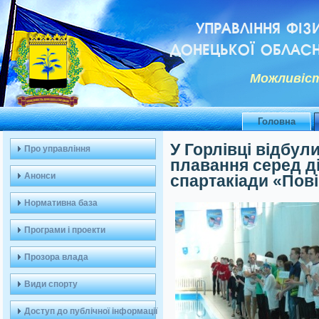
УПРАВЛІННЯ ФІЗ
ДОНЕЦЬКОЇ ОБЛАСН
Можливiст
Головна
У Горлівці відбул
Про управління
плавання серед ді
Анонси
спартакіади «Пові
Нормативна база
Програми і проекти
Прозора влада
Види спорту
Доступ до публічної інформації