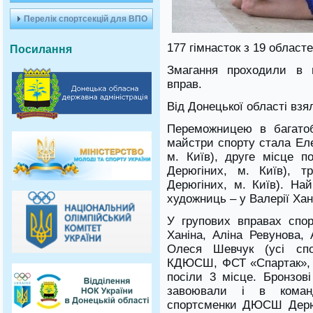
Перелік спортсекцій для ВПО
177 гімнасток з 19 областе
Посилання
Змагання проходили в п
вправ.
Від Донецької області взя
Переможницею в багатоб
майстри спорту стала Е
м. Київ), друге місце 
Дерюгіних, м. Київ), т
Дерюгіних, м. Київ). На
художниць – у Валерії Хані
У групових вправах спор
Ханіна, Аліна Ревунова, 
Олеся Шевчук (усі спо
КДЮСШ, ФСТ «Спартак», т
посіли 3 місце. Бронзов
завоювали і в коман
спортсменки ДЮСШ Дерюг