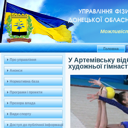
УПРАВЛІННЯ ФІЗ
ДОНЕЦЬКОЇ ОБЛАСН
Можливiст
Головна
У Артемівську від
Про управління
художньої гімнас
Анонси
Нормативна база
Програми і проекти
Прозора влада
Види спорту
Доступ до публічної інформації