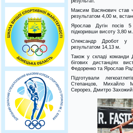
результат.
​Максим Васянович став 
результатом 4,00 м, вста
​Ярослав Дугін посів 
підкоривши висоту 3,80 м.
​Олександр Дробот у
результатом 14,13 м.
​Також у складі команди 
бігових дистанціях вис
Федоренко та Ярослав Рад
Підготували легкоатле
Степанцов, Михайло М
Серорез, Дмитро Захожий