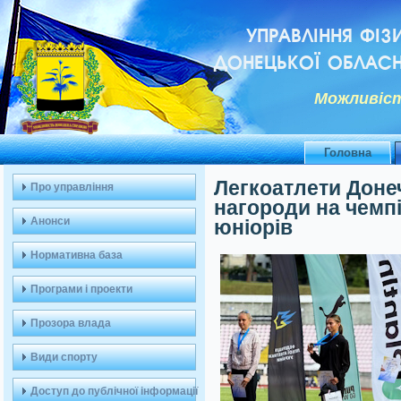
УПРАВЛІННЯ ФІЗ
ДОНЕЦЬКОЇ ОБЛАСН
Можливiст
Головна
Легкоатлети Доне
Про управління
нагороди на чемпі
Анонси
юніорів
Нормативна база
Програми і проекти
Прозора влада
Види спорту
Доступ до публічної інформації