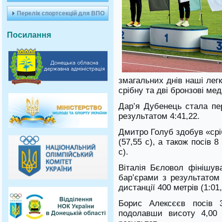
Перелік спортсекцій для ВПО
Посилання
змагальних днів наші лег
срібну та дві бронзові мед
​Дар’я Дубенець стала пе
результатом 4:41,22.
​Дмитро Голуб здобув «срі
(57,55 с), а також посів 8
с).
​Віталія Бєловол фінішув
бар’єрами з результатом 
дистанції 400 метрів (1:01,
​Борис Алексєєв посів
подолавши висоту 4,00