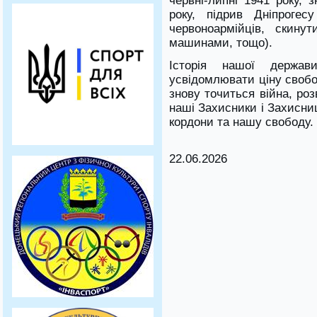
червні-липні 1941 року,
року, підрив Дніпроге
червоноармійців, скину
машинами, тощо).
Історія нашої держа
усвідомлювати ціну свобо
знову точиться війна, ро
наші Захисники і Захисни
кордони та нашу свободу.
22.06.2026