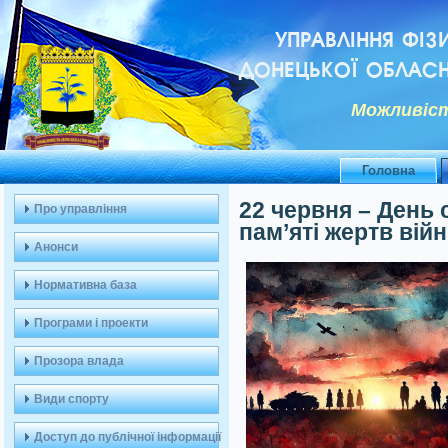
УПРАВЛІННЯ ФІЗ
ДОНЕЦЬКОЇ ОБЛАСН
Можливiст
Головна
22 червня – День 
Про управління
пам’яті жертв війн
Анонси
Нормативна база
Програми і проекти
Прозора влада
Види спорту
Доступ до публічної інформації