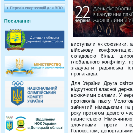
Перелік спортсекцій для ВПО
Посилання
виступали як союзники, а
військову конфронтацію
складовою більш широк
глобального конфлікту, 
згадувати радянська іс
пропаганда.
Для України Друга світов
відсутності власної держа
воюючими силами. У верес
протоколів пакту Молотов
зайнятий німецькими та 
року протягом довгого ча
нацистською Німеччиною
злочинами проти люд
Голокостом, депортаціям