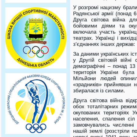
У розгромі нацизму брали
Радянської армії (понад 6
Друга світова війна д
бойовими діями та окуп
включала участь українц
театрах. Українці і вихід
з’єднаннях інших держав:
За даними українських іст
у Другій світовій війні 
демографічні – понад 13 
територія України була
Мільйони людей опинил
«зрадників» прийнявши на
збиралася із силами.
Друга світова війна відк
обох тоталітарних режимі
окупованих територіях Ук
населення, спалення сі
замовчувались численні
нашій землі (розстріли по