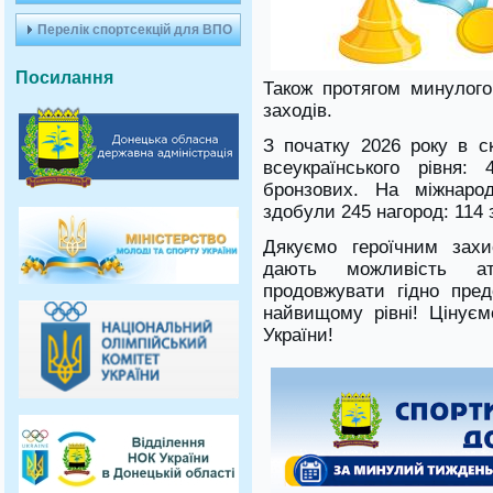
Перелік спортсекцій для ВПО
Посилання
Також протягом минулог
заходів.
З початку 2026 року в с
всеукраїнського рівня:
бронзових. На міжнарод
здобули 245 нагород: 114 
Дякуємо героїчним захи
дають можливість а
продовжувати гідно пред
найвищому рівні! Цінує
України!