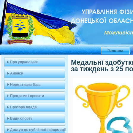
УПРАВЛІННЯ ФІЗ
ДОНЕЦЬКОЇ ОБЛАСН
Можливiст
Головна
Медальні здобутк
Про управління
за тиждень з 25 п
Анонси
Нормативна база
Програми і проекти
Прозора влада
Види спорту
Доступ до публічної інформації