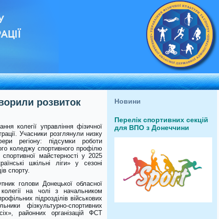
У
АЦІЇ
оворили розвиток
Новини
Перелік спортивних секцій
ання колегії управління фізичної
для ВПО з Донеччини
рації. Учасники розглянули низку
ери регіону: підсумки роботи
ого коледжу спортивного профілю
 спортивної майстерності у 2025
раїнські шкільні ліги» у сезоні
ів спорту.
упник голови Донецької обласної
 колегії на чолі з начальником
рофільних підрозділів військових
ільники фізкультурно-спортивних
іх», районних організацій ФСТ