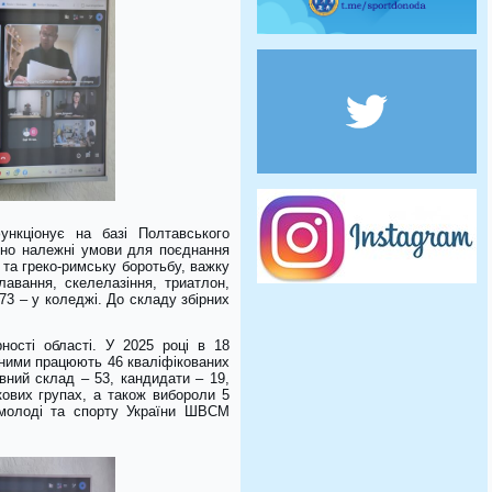
нкціонує на базі Полтавського
рено належні умови для поєднання
у та греко-римську боротьбу, важку
лавання, скелелазіння, триатлон,
73 – у коледжі. До складу збірних
ості області. У 2025 році в 18
з ними працюють 46 кваліфікованих
вний склад – 53, кандидати – 19,
кових групах, а також вибороли 5
а молоді та спорту України ШВСМ