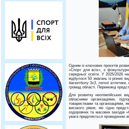
Одним із ключових проєктів розви
«Спорт для всіх», є фізкультурно
середньої освіти. У 2025/2026 н
відбулося 50 змагань із різних в
баскетболу 3х3, легкої атлетики, 
громад області. Переможці предс
Для розвитку неолімпійських ви
обласними організаціями, під
товариствами та організаціями, я
високого рівня, які гідно пред
оздоровчих та масових заходів 
увага приділяється проведенню ві