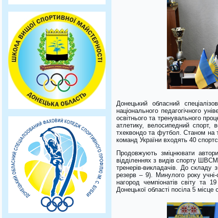
Донецький обласний спеціаліз
національного педагогічного уні
освітнього та тренувального проце
атлетику, велосипедний спорт, в
тхеквондо та футбол. Станом на т
команд України входять 40 спортсм
Продовжують зміцнювати автори
відділеннях з видів спорту ШВСМ 
тренерів-викладачів. До складу 
резерв – 9). Минулого року учні
нагород чемпіонатів світу та 1
Донецької області посіла 5 місце 