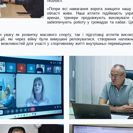
«Колос».
«Попри всі намагання ворога знищити нашу 
області живе. Наші атлети підіймають укр
аренах, тренери продовжують виховувати 
забезпечують роботу у громадах та хабах. Це
 увагу як розвитку масового спорту, так і підготовці атлетів висо
цій, які через війну були вимушені релокуватися, створення належн
можливостей для участі у спортивному житті внутрішньо переміщених ос