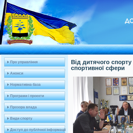
ДО
Від дитячого спорту
Про управління
спортивної сфери
Анонси
Нормативна база
Програми і проекти
Прозора влада
Види спорту
Доступ до публічної інформації