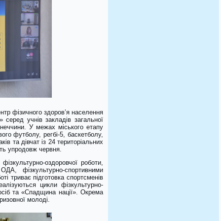
ентр фізичного здоров’я населення
и» серед учнів закладів загальної
онеччини. У межах міського етапу
ого футболу, регбі-5, баскетболу,
ків та дівчат із 24 територіальних
ть упродовж червня.
фізкультурно-оздоровчої роботи,
ОДА, фізкультурно-спортивними
оті триває підготовка спортсменів
еалізуються цикли фізкультурно-
сіб та «Спадщина нації». Окрема
ризовної молоді.