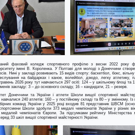
ований фаховий коледж спортивного профілю з весни 2022 року фу
верситету імені В. Короленка. У Полтаві для молоді з Донеччини ство
сів. Нині у закладі розвивають 15 видів спорту: баскетбол, бокс, вільн
еслування на байдарках і каное, волейбол, дзюдо, легку атлетику, п
равень 2026 року тут навчаються 297 осіб: 124 – у шкільному блоці та 1
енів закладу: 3 – до основного складу, 16 – кандидати, 21 – резерв.
тет Донеччини та України і атлети Школи вищої спортивної майстерн
навчалися 240 атлетів: 160 – у постійному складі та 80 – у змінному. І
збірних команд України у 2025 році входив 81 представник ШВСМ (осно
-спортсмени Школи здобули 373 медалі чемпіонатів України у різних ві
9 медалей чемпіонатів Європи. За підсумками рейтингу Міністерств
серед 33 шкіл вищої спортивної майстерності України.