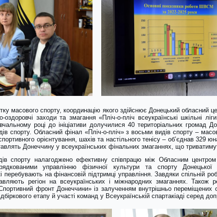
тку масового спорту, координацію якого здійснює Донецький обласний ц
-оздоровчі заходи та змагання «Пліч-о-пліч всеукраїнські шкільні ліг
авчальному році до ініціативи долучилися 40 територіальних громад Д
идів спорту. Обласний фінал «Пліч-о-пліч» з восьми видів спорту – масов
спортивного орієнтування, шахів та настільного тенісу – об’єднав 329 юна
тавлять Донеччину у всеукраїнських фінальних змаганнях, що триватиму
дів спорту налагоджено ефективну співпрацю між Обласним центром 
порядкованими управлінню фізичної культури та спорту Донецької 
кі перебувають на фінансовій підтримці управління. Завдяки спільній роб
ставляють регіон на всеукраїнських і міжнародних змаганнях. Також р
«Спортивний фронт Донеччини» із залученням внутрішньо переміщених о
дбіркового етапу й участі команд у Всеукраїнській спартакіаді серед доп