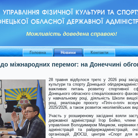
УПРАВЛІННЯ ФІЗИЧНОЇ КУЛЬТУРИ ТА СПОРТ
НЕЦЬКОЇ ОБЛАСНОЇ ДЕРЖАВНОЇ АДМІНІСТР
Можливiсть доведена справою!
Головна
Новини
Контакти
 до міжнародних перемог: на Донеччині обг
28 травня відбулося третє у 2026 році засід
культури та спорту Донецької облдержадмініст
важливих питань розвитку спортивної сф
Донецького обласного спеціалізованого фахов
у навчальному році, діяльність Школи вищої
році, реалізацію проєкту «Пліч-о-пліч всеук
2025/2026, а також розвиток неолімпійських вид
Участь у розширеному засіданні взяли заст
державної адміністрації Ігор Бойко, члени
управління Володимиром Мициком, керівники п
адміністрацій та райдержадміністрацій, оч
організацій, ДЮСШ, центрів «Спорт для вс