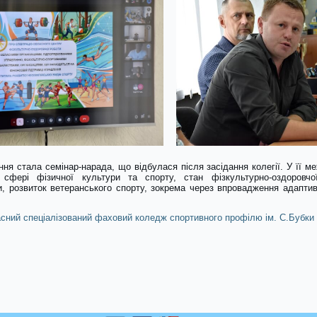
ня стала семінар-нарада, що відбулася після засідання колегії. У її м
у сфері фізичної культури та спорту, стан фізкультурно-оздоровч
, розвиток ветеранського спорту, зокрема через впровадження адаптив
сний спеціалізований фаховий коледж спортивного профілю ім. С.Бубки