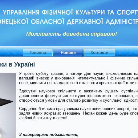
УПРАВЛІННЯ ФІЗИЧНОЇ КУЛЬТУРИ ТА СПОРТ
НЕЦЬКОЇ ОБЛАСНОЇ ДЕРЖАВНОЇ АДМІНІСТР
Можливiсть доведена справою!
Головна
Новини
Контакти
ки в Україні
У третю суботу травня, з нагоди Дня науки, висловлюємо най
вагомий внесок у виховання інтелектуально і фізично сильн
нове, мислити нестандартно та втілювати креативні ідеї в житт
Здобутки наукової спільноти є важливим рушієм суспільн
досягненням формується конкурентоспроможна економіка, з
створюються умови для сталого розвитку й суспільної єдності
Сердечно бажаємо працівникам науки невичерпних енергії, нат
задля нових яскравих звершень! Нехай кожен день буде спов
любові й затишку в оселі!
З найкращими побажаннями,