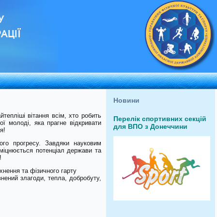
У
АЦІЇ
Новини
тепліші вітання всім, хто робить
Перелік спортивних секцій
ої молоді, яка прагне відкривати
для ВПО з Донеччини
я!
ого прогресу. Завдяки науковим
міцнюється потенціал держави та
!
хнення та фізичного гарту
нений злагоди, тепла, добробуту,