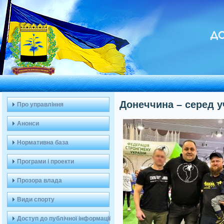
ДО
Донеччина – серед у
Про управління
Анонси
Нормативна база
Програми і проекти
Прозора влада
Види спорту
Доступ до публічної інформації