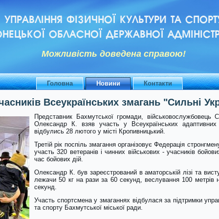
УПРАВЛІННЯ ФІЗИЧНОЇ КУЛЬТУРИ ТА СПОРТ
НЕЦЬКОЇ ОБЛАСНОЇ ДЕРЖАВНОЇ АДМІНІСТР
Можливiсть доведена справою!
Головна
Новини
Контакти
часників Всеукраїнських змагань "Сильні Ук
Представник Бахмутської громади, військовослужбовець С
Олександр К. взяв участь у Всеукраїнських адаптивних з
відбулись 28 лютого у місті Кропивницький.
Третій рік поспіль змагання організовує Федерація стронгмену
участь 320 ветеранів і чинних військових - учасників бойови
час бойових дій.
Олександр К. був зареєстрований в аматорській лізі та вис
лежачи 50 кг на рази за 60 секунд, веслування 100 метрів н
секунд.
Участь спортсмена у змаганнях відбулася за підтримки упра
та спорту Бахмутської міської ради.