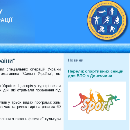
У
АЦІЇ
раїни"
Новини
ил спеціальних операцій України
Перелік спортивних секцій
маганнях "Сильні України", які
для ВПО з Донеччини
 України. Цьогоріч у турнірі взяли
х дій, які отримали поранення під
тупив у трьох видах програми: жим
а час та ривок гирі на рази за 60
вління з питань фізичної культури