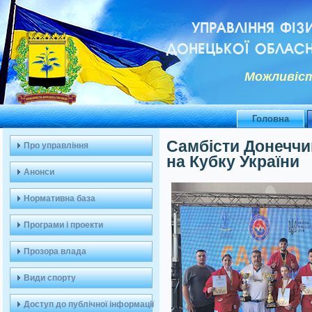
УПРАВЛІННЯ ФІЗ
ДОНЕЦЬКОЇ ОБЛАСН
Можливiст
Головна
Самбісти Донеччи
Про управління
на Кубку України
Анонси
Нормативна база
Програми і проекти
Прозора влада
Види спорту
Доступ до публічної інформації