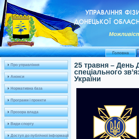
УПРАВЛІННЯ ФІЗ
ДОНЕЦЬКОЇ ОБЛАСН
Можливiст
Головна
25 травня – День
Про управління
спеціального зв’я
Анонси
України
Нормативна база
Програми і проекти
Прозора влада
Види спорту
Доступ до публічної інформації