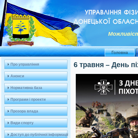
УПРАВЛІННЯ ФІЗ
ДОНЕЦЬКОЇ ОБЛАСН
Можливiст
Головна
6 травня – День пі
Про управління
Анонси
Нормативна база
Програми і проекти
Прозора влада
Види спорту
Доступ до публічної інформації