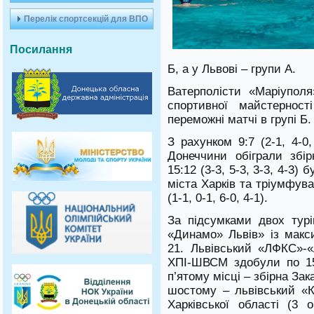
Перелік спортсекцій для ВПО
Посилання
Б, а у Львові – групи А.
Ватерполісти «Маріупол
спортивної майстерност
переможні матчі в групі Б.
З рахунком 9:7 (2-1, 4-0
Донеччини обіграли збір
15:12 (3-3, 5-3, 3-3, 4-
міста Харків та тріумфува
(1-1, 0-1, 6-0, 4-1).
За підсумками двох турі
«Динамо» Львів» із макс
21. Львівський «ЛФКС»-«
ХПІ-ШВСМ здобули по 15
п’ятому місці – збірна Зак
шостому – львівський «К
Харківської області (3 