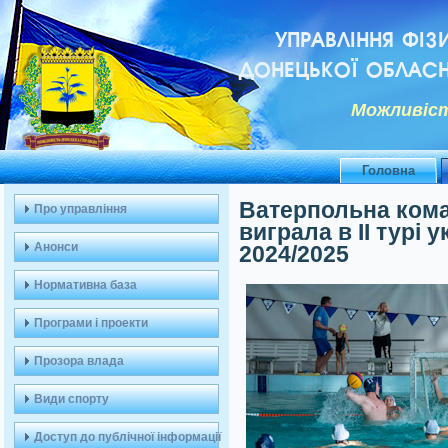
УПРАВЛІННЯ ФІЗ
ДОНЕЦЬКОЇ ОБЛАСН
Можливiст
Головна
Ватерпольна кома
Про управління
виграла в II турі 
Анонси
2024/2025
Нормативна база
Програми і проекти
Прозора влада
Види спорту
Доступ до публічної інформації