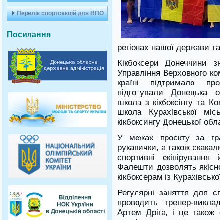
Перелік спортсекцій для ВПО
Посилання
регіонах нашої держави та
Кікбоксери Донеччини з
Управління Верховного ко
країні підтримало пр
підготували Донецька о
школа з кікбоксінгу та К
школа Курахівської міс
кікбоксингу Донецької обла
У межах проєкту за гра
рукавички, а також скакалк
спортивні екіпірування
Фалешти дозволять якісно
кікбоксерам із Курахівсько
Регулярні заняття для с
проводить тренер-викла
Артем Дріга, і це тако