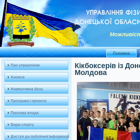
УПРАВЛІННЯ ФІЗ
ДОНЕЦЬКОЇ ОБЛАСН
Можливiст
Головна
Кікбоксерів із До
Про управління
Молдова
Анонси
Нормативна база
Програми і проекти
Прозора влада
Види спорту
Доступ до публічної інформації