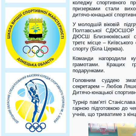
коледжу спортивного п
призерками стали вихов
дитячо-юнацької спортивн
У молодшій віковій підгр
Полтавської СДЮСШОР 
ДЮСШ Близнюківської се
третє місце – Київського
спорту (Біла Церква).
Команди нагородили к
грамотами. Кращих г
подарунками.
Головним суддею зма
секретарем – Любов Ляше
Дитячо-юнацької спортивн
Турнір пам’яті Станіслав
гарною підготовкою до че
учнів, що триватиме з кінц