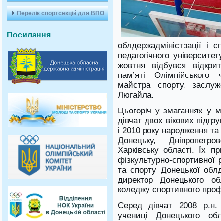
Перелік спортсекцій для ВПО
Посилання
облдержадміністрації і с
педагогічного університе
жовтня відбувся відкри
пам’яті Олімпійського 
майстра спорту, заслуж
Люгайла.
Цьогоріч у змаганнях у м
дівчат двох вікових підг
і 2010 року народження т
Донецьку, Дніпропетро
Харківську області. Їх п
фізкультурно-спортивної 
та спорту Донецької облд
директор Донецького об
коледжу спортивного проф
Серед дівчат 2008 р.н
учениці Донецького обл