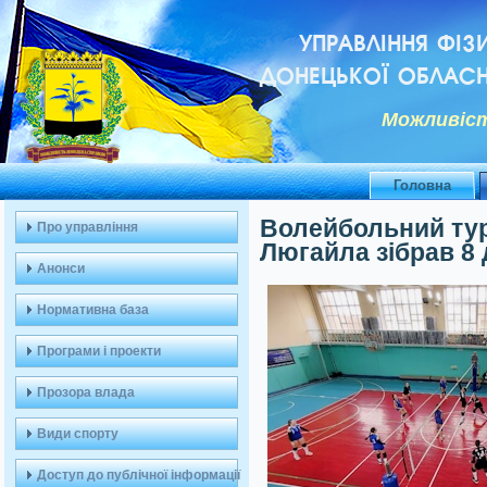
УПРАВЛІННЯ ФІЗ
ДОНЕЦЬКОЇ ОБЛАСН
Можливiст
Головна
Волейбольний тур
Про управління
Люгайла зібрав 8
Анонси
Нормативна база
Програми і проекти
Прозора влада
Види спорту
Доступ до публічної інформації