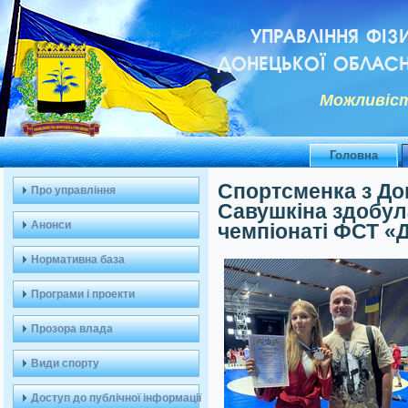
УПРАВЛІННЯ ФІЗ
ДОНЕЦЬКОЇ ОБЛАСН
Можливiст
Головна
Спортсменка з До
Про управління
Савушкіна здобул
Анонси
чемпіонаті ФСТ «
Нормативна база
Програми і проекти
Прозора влада
Види спорту
Доступ до публічної інформації