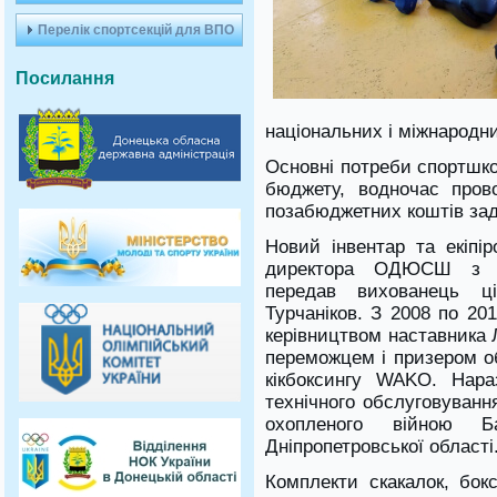
Перелік спортсекцій для ВПО
Посилання
національних і міжнародн
Основні потреби спортшко
бюджету, водночас пров
позабюджетних коштів зад
Новий інвентар та екіпі
директора ОДЮСШ з кі
передав вихованець ц
Турчаніков. З 2008 по 20
керівництвом наставника 
переможцем і призером об
кікбоксингу WAKO. Нара
технічного обслуговування
охопленого війною Б
Дніпропетровської області
Комплекти скакалок, бокс