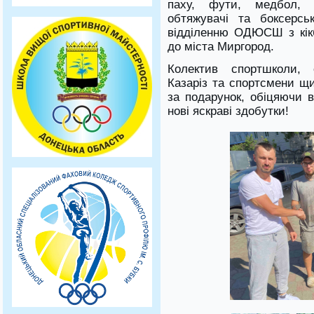
паху, фути, медбол, ш
обтяжувачі та боксерсь
відділенню ОДЮСШ з кікб
до міста Миргород.
Колектив спортшколи, 
Казаріз та спортсмени щ
за подарунок, обіцяючи в
нові яскраві здобутки!