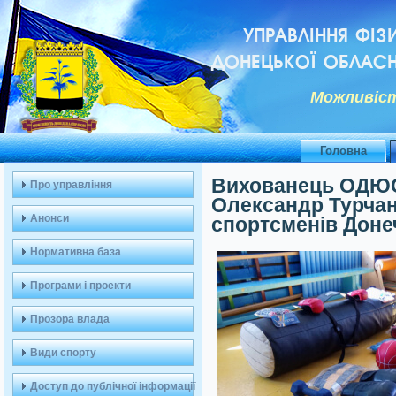
УПРАВЛІННЯ ФІЗ
ДОНЕЦЬКОЇ ОБЛАСН
Можливiст
Головна
Вихованець ОДЮС
Про управління
Олександр Турчан
Анонси
спортсменів Доне
Нормативна база
Програми і проекти
Прозора влада
Види спорту
Доступ до публічної інформації