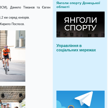
Янголи спорту Донецької
області
СМ), Данило Тіманов та Євген
2 км серед юніорів.
 Кирило Поспєєв.
Управління в
соціальних мережах