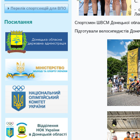
С.
Перелік спортсекцій для ВПО
- 
Ле
Посилання
Спортсмен ШВСМ Донецької област
Підготували велосипедистів Доне