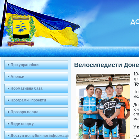
ДО
Велосипедисти Донеч
Про управління
10
Анонси
тр
гру
Нормативна база
По
мо
Програми і проекти
До
юн
Прозора влада
сп
ма
Види спорту
У 
- 
Доступ до публічної інформації