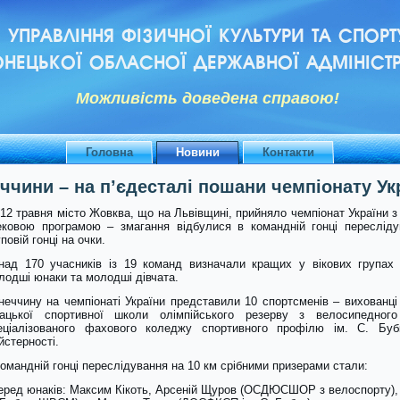
УПРАВЛІННЯ ФІЗИЧНОЇ КУЛЬТУРИ ТА СПОРТ
НЕЦЬКОЇ ОБЛАСНОЇ ДЕРЖАВНОЇ АДМІНІСТР
Можливiсть доведена справою!
Головна
Новини
Контакти
чини – на п’єдесталі пошани чемпіонату Ук
-12 травня місто Жовква, що на Львівщині, прийняло чемпіонат України 
ековою програмою – змагання відбулися в командній гонці пересліду
повій гонці на очки.
над 170 учасників із 19 команд визначали кращих у вікових групах ю
лодші юнаки та молодші дівчата.
неччину на чемпіонаті України представили 10 спортсменів – вихованці 
ацької спортивної школи олімпійського резерву з велосипедного
еціалізованого фахового коледжу спортивного профілю ім. С. Бу
йстерності.
командній гонці переслідування на 10 км срібними призерами стали:
серед юнаків: Максим Кікоть, Арсеній Щуров (ОСДЮСШОР з велоспорту),