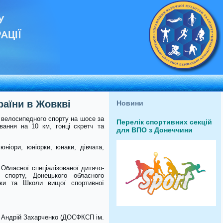
У
АЦІЇ
раїни в Жовкві
Новини
з велосипедного спорту на шосе за
Перелік спортивних секцій
вання на 10 км, гонці скретч та
для ВПО з Донеччини
ніори, юніорки, юнаки, дівчата,
Обласної спеціалізованої дитячо-
 спорту, Донецького обласного
бки та Школи вищої спортивної
 Андрій Захарченко (ДОСФКСП ім.