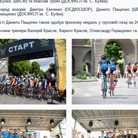
 Бубки, ШВСМ) та Максим Троян (ДОСФКСП ім. С. Бубки);
серед юніорів: Дмитро Ємченко (ОСДЮСШОР), Данило Пащенко (ШВ
мещенко (ДОСФКСП ім. С. Бубки).
і Данило Пащенко також здобув бронзову медаль у груповій гонці на 24,
ччини тренери Валерій Красов, Кирило Красов, Олександр Геращенко та