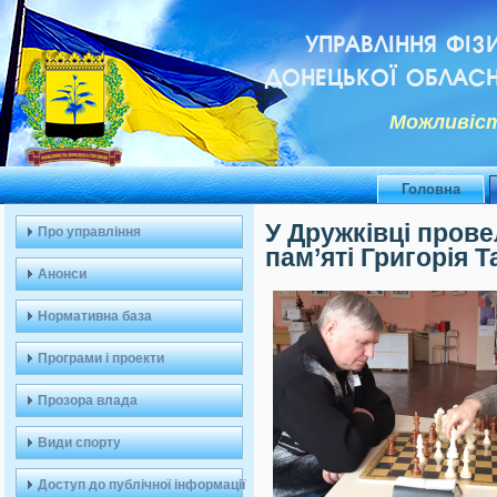
УПРАВЛІННЯ ФІЗ
ДОНЕЦЬКОЇ ОБЛАСН
Можливiст
Головна
У Дружківці пров
Про управління
пам’яті Григорія 
Анонси
Нормативна база
Програми і проекти
Прозора влада
Види спорту
Доступ до публічної інформації