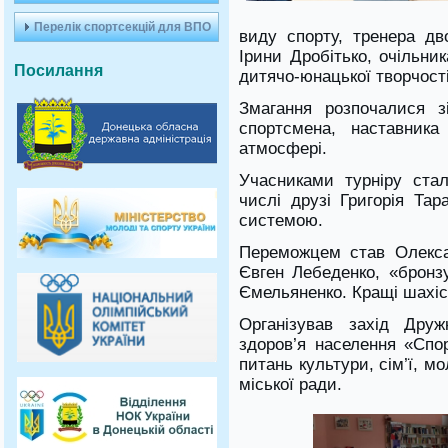
Перелік спортсекцій для ВПО
виду спорту
, тренера дв
Ірини Дробітько, очільни
Посилання
дитячо-юнацької творчості
Змагання розпочалися зі
спортсмена, наставник
атмосфері.
Учасниками турніру стал
числі друзі Григорія Та
системою.
Переможцем став Олекса
Євген Лебеденко, «бронз
Ємельяненко. Кращі шахіс
Організував захід Друж
здоров’я населення «Спор
питань культури, сім’ї, м
міської ради.