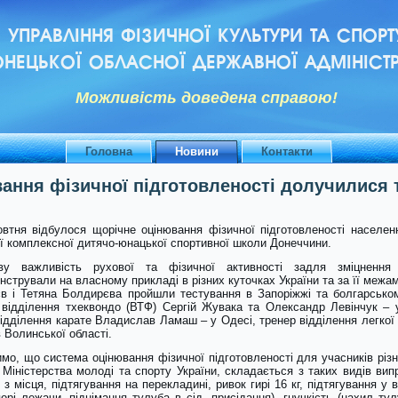
УПРАВЛІННЯ ФІЗИЧНОЇ КУЛЬТУРИ ТА СПОРТ
НЕЦЬКОЇ ОБЛАСНОЇ ДЕРЖАВНОЇ АДМІНІСТР
Можливiсть доведена справою!
Головна
Новини
Контакти
вання фізичної підготовленості долучилис
овтня відбулося щорічне оцінювання фізичної підготовленості населен
ї комплексної дитячо-юнацької спортивної школи Донеччини.
ову важливість рухової та фізичної активності задля зміцненн
стрували на власному прикладі в різних куточках України та за її межам
в і Тетяна Болдирєва пройшли тестування в Запоріжжі та болгарському
 відділення тхеквондо (ВТФ) Сергій Жувака та Олександр Левінчук – у
відділення карате Владислав Ламаш – у Одесі, тренер відділення легкої
 Волинської області.
мо, що система оцінювання фізичної підготовленості для учасників різн
Міністерства молоді та спорту України, складається з таких видів випр
з місця, підтягування на перекладині, ривок гирі 16 кг, підтягування у 
порі лежачи, піднімання тулуба в сід, присідання), гнучкість (нахил т