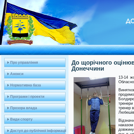
ДО
До щорічного оціню
Про управління
Донеччини
Анонси
13-14 ж
Обласно
Нормативна база
Винятк
продемон
Програми і проекти
Болдирє
тренери
тренер 
Прозора влада
Любешів
Види спорту
Відзначи
наказом 
довжину 
Доступ до публічної інформації
рук в у