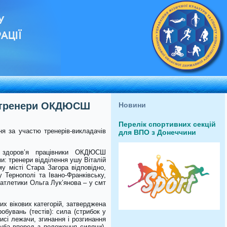
У
АЦІЇ
я тренери ОКДЮСШ
Новини
Перелік спортивних секцій
ня за участю тренерів-викладачів
для ВПО з Донеччини
я здоров’я працівники ОКДЮСШ
и: тренери відділення ушу Віталій
 місті Стара Загора відповідно,
 Тернополі та Івано-Франківську,
 атлетики Ольга Лук’янова – у смт
их вікових категорій, затверджена
обувань (тестів): сила (стрибок у
висі лежачи, згинання і розгинання
улуба вперед з положення сидячи),