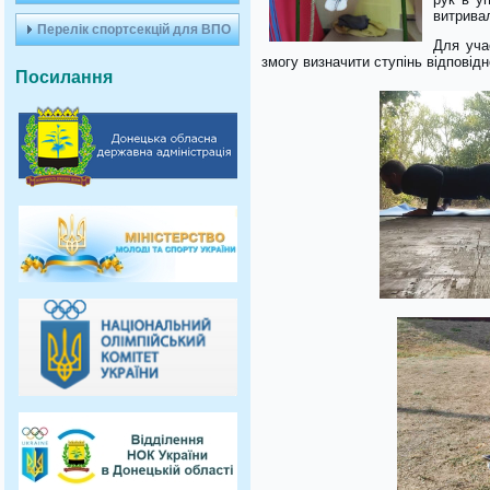
витривал
Перелік спортсекцій для ВПО
Для уча
змогу визначити ступінь відповід
Посилання