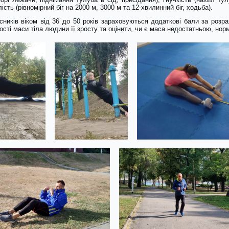
ість (рівномірний біг на 2000 м, 3000 м та 12-хвилинний біг, ходьба).
сників віком від 36 до 50 років зараховуються додаткові бали за розра
ності маси тіла людини її зросту та оцінити, чи є маса недостатньою, н