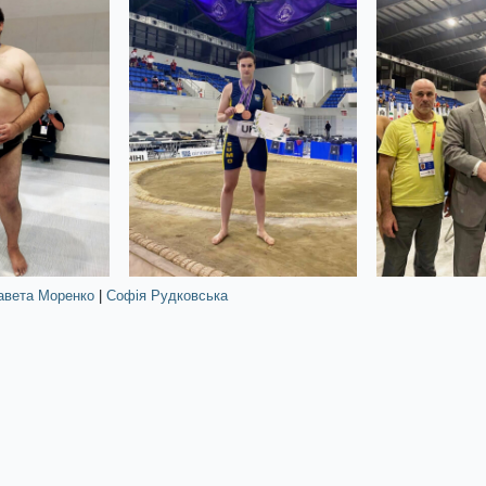
авета Моренко
|
Софія Рудковська