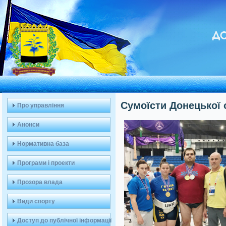
ДО
Сумоїсти Донецької 
Про управління
Анонси
Нормативна база
Програми і проекти
Прозора влада
Види спорту
Доступ до публічної інформації