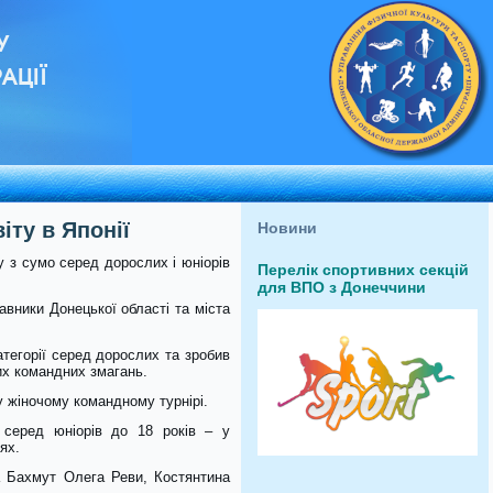
У
АЦІЇ
іту в Японії
Новини
ту з сумо серед дорослих і юніорів
Перелік спортивних секцій
для ВПО з Донеччини
авники Донецької області та міста
тегорії серед дорослих та зробив
их командних змагань.
у жіночому командному турнірі.
серед юніорів до 18 років – у
ях.
 Бахмут Олега Реви, Костянтина