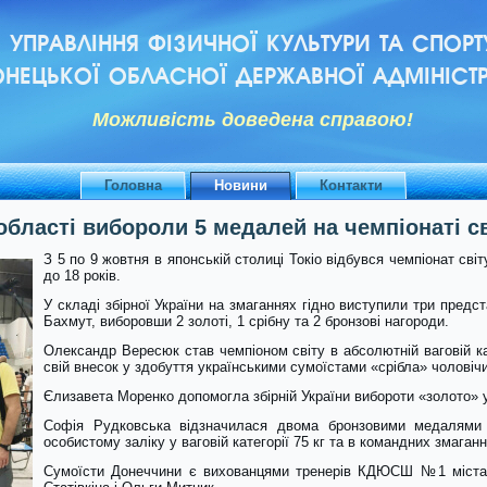
УПРАВЛІННЯ ФІЗИЧНОЇ КУЛЬТУРИ ТА СПОРТ
НЕЦЬКОЇ ОБЛАСНОЇ ДЕРЖАВНОЇ АДМІНІСТР
Можливiсть доведена справою!
Головна
Новини
Контакти
області вибороли 5 медалей на чемпіонаті св
З 5 по 9 жовтня в японській столиці Токіо відбувся чемпіонат сві
до 18 років.
У складі збірної України на змаганнях гідно виступили три предст
Бахмут, виборовши 2 золоті, 1 срібну та 2 бронзові нагороди.
Олександр Вересюк став чемпіоном світу в абсолютній ваговій ка
свій внесок у здобуття українськими сумоїстами «срібла» чоловіч
Єлизавета Моренко допомогла збірній України вибороти «золото» 
Софія Рудковська відзначилася двома бронзовими медалями 
особистому заліку у ваговій категорії 75 кг та в командних змаганн
Сумоїсти Донеччини є вихованцями тренерів КДЮСШ №1 міста