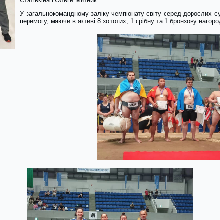
Статівкіна і Ольги Митник.
У загальнокомандному заліку чемпіонату світу серед дорослих су
перемогу, маючи в активі 8 золотих, 1 срібну та 1 бронзову нагоро