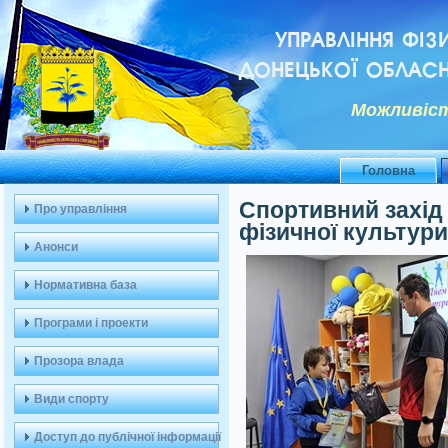
УПРАВЛІННЯ ФІЗ
ДОНЕЦЬКОЇ ОБЛАСН
Можливiст
Головна
Спортивний захід 
Про управління
фізичної культури
Анонси
Нормативна база
Програми і проекти
Прозора влада
Види спорту
Доступ до публічної інформації