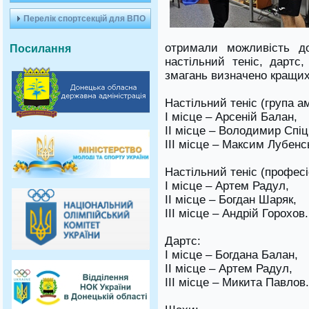
Перелік спортсекцій для ВПО
отримали можливість до
Посилання
настільний теніс, дарт
змагань визначено кращих
Настільний теніс (група а
I місце – Арсеній Балан,
II місце – Володимир Спі
III місце – Максим Лубен
Настільний теніс (професі
I місце – Артем Радул,
II місце – Богдан Шаряк,
III місце – Андрій Горохов
Дартс:
I місце – Богдана Балан,
II місце – Артем Радул,
III місце – Микита Павлов