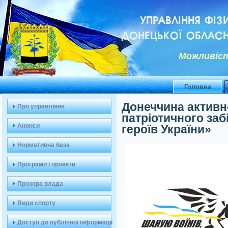
УПРАВЛІННЯ ФІЗ
ДОНЕЦЬКОЇ ОБЛАСН
Можливiст
Головна
Донеччина активн
Про управління
патріотичного заб
Анонси
героїв України»
Нормативна база
Програми і проекти
Прозора влада
Види спорту
Доступ до публічної інформації