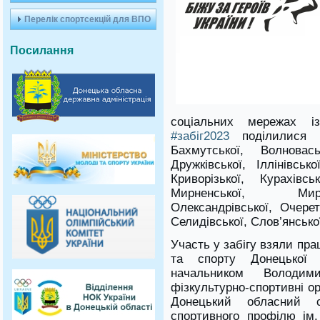
Перелік спортсекцій для ВПО
Посилання
соціальних мережах 
#забіг2023
поділилися п
Бахмутської, Волновась
Дружківської, Іллінівськ
Криворізької, Курахівсь
Мирненської, Мирн
Олександрівської, Очерет
Селидівської, Слов’янсько
Участь у забігу взяли пра
та спорту Донецької 
начальником Володи
фізкультурно-спортивні ор
Донецький обласний с
спортивного профілю iм