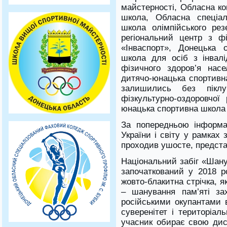
майстерності, Обласна к
школа, Обласна спеціал
школа олімпійського ре
регіональний центр з фі
«Інваспорт», Донецька 
школа для осіб з інвал
фізичного здоров’я нас
дитячо-юнацька спортивна
залишились без піклу
фізкультурно-оздоровчої
юнацька спортивна школа з
За попередньою інформа
України і світу у рамках 
проходив ушосте, предста
Національний забіг «Шаную
започаткований у 2018 р
жовто-блакитна стрічка, я
– шанування пам’яті зах
російськими окупантами в
суверенітет і територіал
учасник обирає свою дист