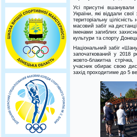
Усі присутні вшанували
України, які віддали свої
територіальну цілісність
масовий забіг на дистанц
іменами загиблих захисни
культури та спорту Донець
Національний забіг «Шаную
започаткований у 2018 р
жовто-блакитна стрічка
учасник обирає свою дист
захід проходитиме до 5 в