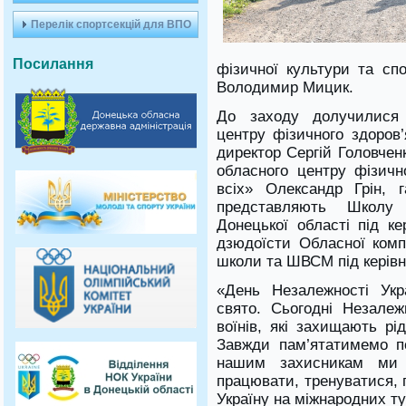
Перелік спортсекцій для ВПО
Посилання
фізичної культури та спо
Володимир Мицик.
До заходу долучилися 
центру фізичного здоров’
директор Сергій Головчен
обласного центру фізичн
всіх» Олександр Грін, 
представляють Школу 
Донецької області під к
дзюдоїсти Обласної комп
школи та ШВСМ під керівн
«День Незалежності Укр
свято. Сьогодні Незале
воїнів, які захищають рі
Завжди пам’ятатимемо п
нашим захисникам ми 
працювати, тренуватися, 
Україну на міжнародних т