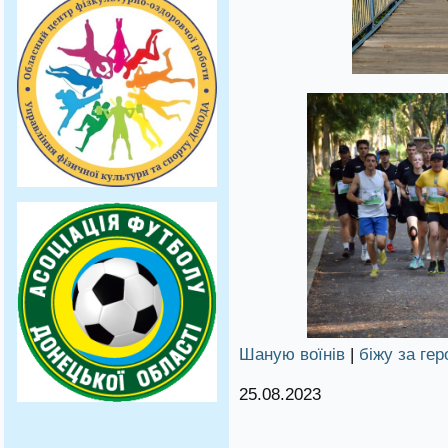
Шаную воїнів
|
біжу за гер
25.08.2023