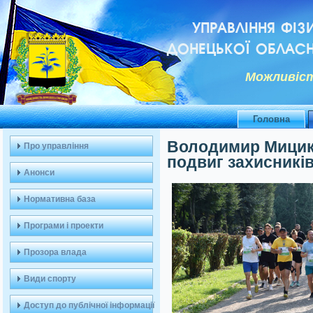
УПРАВЛІННЯ ФІЗ
ДОНЕЦЬКОЇ ОБЛАСН
Можливiст
Головна
Володимир Мицик
Про управління
подвиг захисників
Анонси
Нормативна база
Програми і проекти
Прозора влада
Види спорту
Доступ до публічної інформації