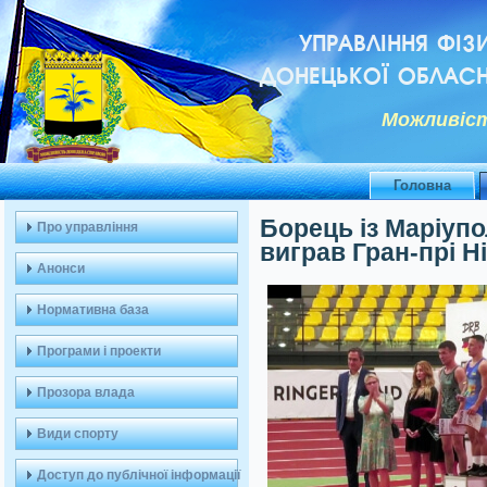
УПРАВЛІННЯ ФІЗ
ДОНЕЦЬКОЇ ОБЛАСН
Можливiст
Головна
Борець із Маріупо
Про управління
виграв Гран-прі Н
Анонси
Нормативна база
Програми і проекти
Прозора влада
Види спорту
Доступ до публічної інформації