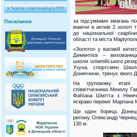
Перелік спортсекцій для ВПО
за підсумками змагань по
Посилання
маючи в активі 2 золоті 
до національної скарбн
області та міста Маріупол
«Золото» у ваговій катего
Дементієв – вихованець
школи олімпійського резер
Узуна, спортсмен Школ
Донеччини, тренує якого 
На груповому етапі 
співвітчизника Миколу Га
Фабіана Шмітта з Німеч
яскраво переміг Марлана 
Ще один борець Донець
регіону Олександр Чернець
130 кг.