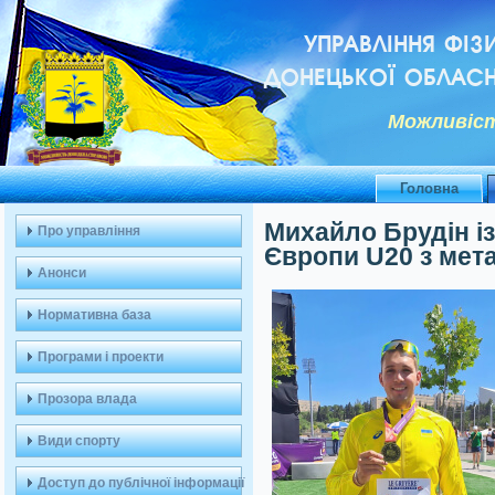
УПРАВЛІННЯ ФІЗ
ДОНЕЦЬКОЇ ОБЛАСН
Можливiст
Головна
Михайло Брудін із
Про управління
Європи U20 з мет
Анонси
Нормативна база
Програми і проекти
Прозора влада
Види спорту
Доступ до публічної інформації