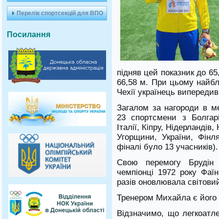
Перелік спортсекцій для ВПО
Посилання
підняв цей показник до 65
66,58 м. При цьому найбл
Чехії українець випередив
Загалом за нагороди в м
23 спортсмени з Болгарії
Італії, Кіпру, Нідерландів,
Угорщини, України, Фінля
фіналі було 13 учасників).
Свою перемогу Брудін 
чемпіонці 1972 року Фаїн
разів оновлювала світовий
Тренером Михайла є його 
Відзначимо, що легкоатле