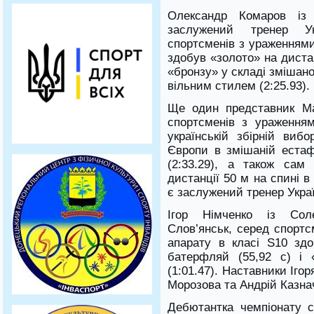
Олександр Комаров із 
заслужений тренер У
спортсменів з ураженнями
здобув «золото» на дистан
«бронзу» у складі змішан
вільним стилем (2:25.93).
Ще один представник Ма
спортсменів з ураженням
українській збірній виб
Європи в змішаній еста
(2:33.29), а також сам
дистанції 50 м на спині в
є заслужений тренер Укра
Ігор Німченко із Сол
Слов’янськ, серед спортс
апарату в класі S10 здо
батерфляй (55,92 с) і 
(1:01.47). Наставники Іго
Морозова та Андрій Казна
Дебютантка чемпіонату с