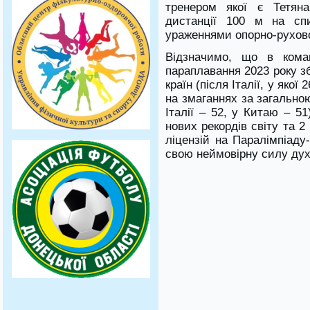
тренером якої є Тетян
дистанції 100 м на спи
ураженнями опорно-рухово
Відзначимо, що в коман
параплавання 2023 року зб
країн (після Італії, у яко
на змаганнях за загальною
Італії – 52, у Китаю – 51
нових рекордів світу та 
ліцензій на Паралімпіаду
свою неймовірну силу дух