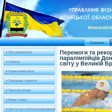
УПРАВЛІННЯ ФІЗ
ДОНЕЦЬКОЇ ОБЛАСН
Можливiст
Головна
Перемоги та реко
Про управління
паралімпійців Дон
Анонси
світу у Великій Бр
Нормативна база
Програми і проекти
Прозора влада
Види спорту
Доступ до публічної інформації