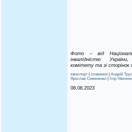
Фото – від Націонал
інвалідністю України,
комітету та зі сторінок 
інваспорт
|
плавання
|
Андрій Тру
Ярослав Семененко
|
Ігор Німченк
08.08.2023