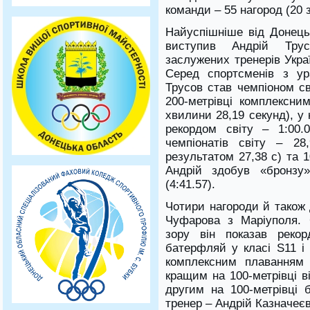
команди – 55 нагород (20 з
Найуспішніше від Донецьк
виступив Андрій Трус
заслужених тренерів Укра
Серед спортсменів з ур
Трусов став чемпіоном св
200-метрівці комплексни
хвилини 28,19 секунд), у
рекордом світу – 1:00.
чемпіонатів світу – 2
результатом 27,38 с) та 1
Андрій здобув «бронзу»
(4:41.57).
Чотири нагороди й також 
Чуфарова з Маріуполя. 
зору він показав рекор
батерфляй у класі S11 і 
комплексним плаванням
кращим на 100-метрівці в
другим на 100-метрівці б
тренер – Андрій Казначеєв