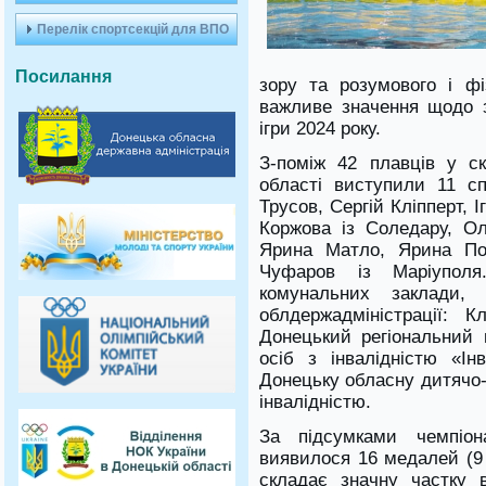
Перелік спортсекцій для ВПО
Посилання
зору та розумового і ф
важливе значення щодо з
ігри 2024 року.
З-поміж 42 плавців у ск
області виступили 11 сп
Трусов, Сергій Кліпперт, І
Коржова із Соледару, О
Ярина Матло, Ярина По
Чуфаров із Маріупол
комунальних заклади, 
облдержадміністрації: 
Донецький регіональний 
осіб з інвалідністю «Ін
Донецьку обласну дитячо-
інвалідністю.
За підсумками чемпіон
виявилося 16 медалей (9 
складає значну частку в