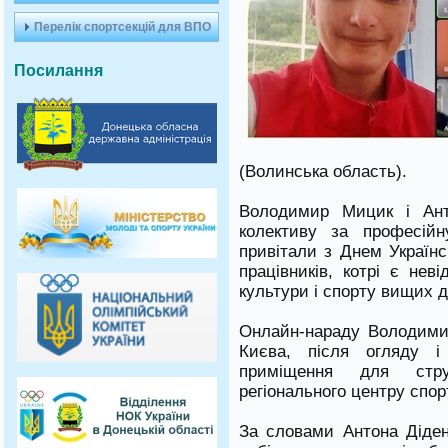
Перелік спортсекцій для ВПО
Посилання
(Волинська область).
Володимир Мицик і Ант
колективу за професійну
привітали з Днем Україн
працівників, котрі є нев
культури і спорту вищих д
Онлайн-нараду Володими
Києва, після огляду і
приміщення для струк
регіонального центру спо
За словами Антона Діденк