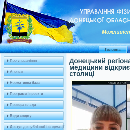
УПРАВЛІННЯ ФІЗ
ДОНЕЦЬКОЇ ОБЛАСН
Можливiст
Головна
Донецький регіон
Про управління
медицини відкриє
Анонси
столиці
Нормативна база
Програми і проекти
Прозора влада
Види спорту
Доступ до публічної інформації