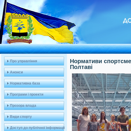
ДО
Нормативи спортсмен
Про управління
Полтаві
Анонси
Нормативна база
Програми і проекти
Прозора влада
Види спорту
Доступ до публічної інформації