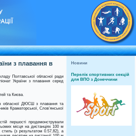
У
АЦІЇ
їни з плавання в
Новини
Перелік спортивних секцій
акладу Полтавської обласної ради
для ВПО з Донеччини
мпіонат України з плавання серед
тей та Києва.
ів обласної ДЮСШ з плавання та
иків Краматорської, Слов’янської
стій першості продемонстрували
сьомих місця на дистанціях 100 м
 стиль (з результатом 0.57,82), а
шував десятим на дистанції 100 м