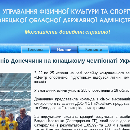
УПРАВЛІННЯ ФІЗИЧНОЇ КУЛЬТУРИ ТА СПОРТ
НЕЦЬКОЇ ОБЛАСНОЇ ДЕРЖАВНОЇ АДМІНІСТР
Можливiсть доведена справою!
Головна
Новини
Контакти
ів Донеччини на юнацькому чемпіонаті Укра
З 22 по 25 червня на базі басейну комунального з
«Центр спортивної підготовки» відбувся літній че
юнаків.
У змаганнях взяли участь 255 спортсменів з 19 облас
Донеччину представила команда з сімох вихованц
синхронного плавання ДОО ФСТ «Україна», представн
та Соледарської територіальних громад.
За підсумками змагань кращий результат в особи
Богдан Костенко (Соледарська ТГ), який посів два 
батерфляй (з результатом 1.05,99) та 100 м вільний
також Дмитро Верещак (Краматорська ТГ), який фіні