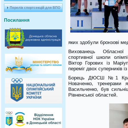
Перелік спортсекцій для ВПО
Посилання
яких здобули бронзові меда
Вихованець Обласної с
спортивної школи олімп
Віктор Горових із Маріу
переміг двох суперників із
Борець ДЮСШ №1 Крама
Новаченко, тренерами я
Васильченко, був сильні
Рівненської областей.