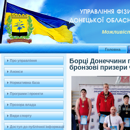
УПРАВЛІННЯ ФІЗ
ДОНЕЦЬКОЇ ОБЛАСН
Можливiст
Головна
Борці Донеччини 
Про управління
бронзові призери 
Анонси
Нормативна база
Програми і проекти
Прозора влада
Види спорту
Доступ до публічної інформації