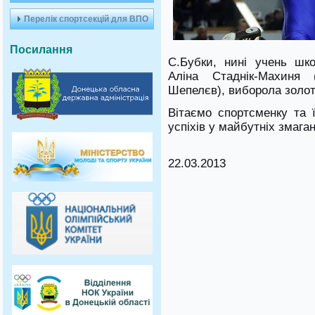
Перелік спортсекцій для ВПО
Посилання
С.Бубки, нині учень шк
Аліна Стаднік-Махиня 
Шепелєв), виборола золоту 
Вітаємо спортсменку та 
успіхів у майбутніх змага
22.03.2013