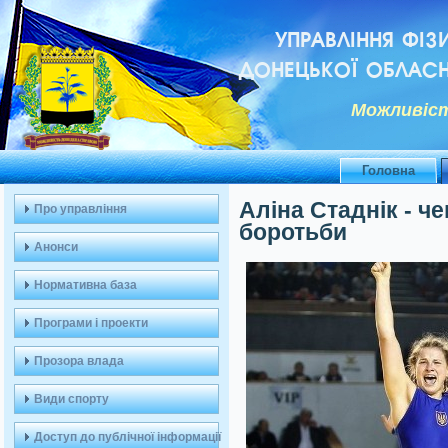
УПРАВЛІННЯ ФІЗ
ДОНЕЦЬКОЇ ОБЛАСН
Можливiст
Головна
Аліна Стаднік - ч
Про управління
боротьби
Анонси
Нормативна база
Програми і проекти
Прозора влада
Види спорту
Доступ до публічної інформації