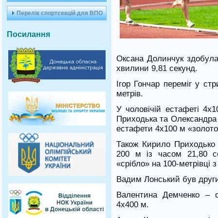
Перелік спортсекцій для ВПО
Посилання
Оксана Долинчук здобула 
хвилини 9,81 секунд.
Ігор Гончар переміг у ст
метрів.
У чоловічій естафеті 4х1
Приходька та Олександра 
естафети 4х100 м «золото
Також Кирило Приходько 
200 м із часом 21,80 с
«срібло» на 100-метрівці з
Вадим Лонський був другим
Валентина Демченко – с
4х400 м.