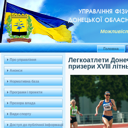
УПРАВЛІННЯ ФІЗ
ДОНЕЦЬКОЇ ОБЛАСН
Можливiст
Головна
Легкоатлети Доне
Про управління
призери XVIII літн
Анонси
Нормативна база
Програми і проекти
Прозора влада
Види спорту
Доступ до публічної інформації