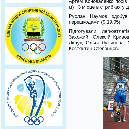
Артем Коноваленко посів 
м) і 3 місце в стрибках у 
Руслан Наумов здобу
перешкодами (9:19,05).
Підготували легкоатле
Захожий, Олексій Криво
Ліщук, Ольга Лук’янова,
Костянтин Степанцов.