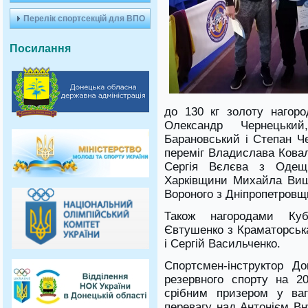
Перелік спортсекцій для ВПО
Посилання
до 130 кг золоту нагор
Олександр Чернецьки
Барановський і Степан Че
переміг Владислава Ковал
Сергія Вєлєва з Одещи
Харківщини Михайла Виш
Вороного з Дніпропетровщ
Також нагородами Куб
Євтушенко з Краматорськ
і Сергій Васильченко.
Спортсмен-інструктор Д
резервного спорту на 2
срібним призером у ваго
перевагу над Антонієм В