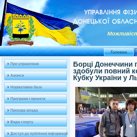
УПРАВЛІННЯ ФІЗ
ДОНЕЦЬКОЇ ОБЛАСН
Можливiст
Головна
Борці Донеччини 
Про управління
здобули повний к
Анонси
Кубку України у Л
Нормативна база
Програми і проекти
Прозора влада
Види спорту
Доступ до публічної інформації