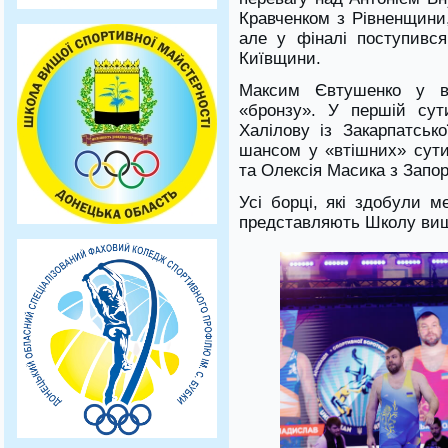
Кравченком з Рівненщини
але у фіналі поступивс
Київщини.
Максим Євтушенко у ва
«бронзу». У першій сут
Халілову із Закарпатсько
шансом у «втішних» сути
та Олексія Масика з Запорі
Усі борці, які здобули м
представляють Школу вищо