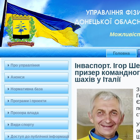
УПРАВЛІННЯ ФІЗ
ДОНЕЦЬКОЇ ОБЛАСН
Можливiст
Головна
Інваспорт. Ігор Ш
Про управління
призер командног
Анонси
шахів у Італії
З
Нормативна база
Г
Програми і проекти
Є
п
Прозора влада
с
У
Види спорту
о
Ш
Доступ до публічної інформації