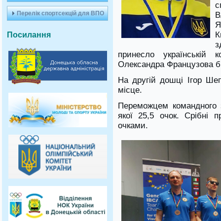
Перелік спортсекцій для ВПО
В
Я
К
Посилання
з
принесло українській к
Олександра Французова бр
На другій дошці Ігор Шеп
місце.
Переможцем командного за
якої 25,5 очок. Срібні 
очками.