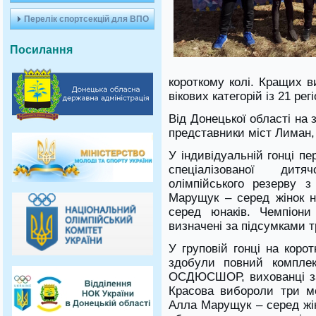
Перелік спортсекцій для ВПО
Посилання
короткому колі. Кращих в
вікових категорій із 21 ре
Від Донецької області на
представники міст Лиман, 
У індивідуальній гонці п
спеціалізованої дит
олімпійського резерву 
Марущук – серед жінок н
серед юнаків. Чемпіони
визначені за підсумками т
У груповій гонці на коро
здобули повний комплек
ОСДЮСШОР, вихованці за
Красова вибороли три м
Алла Марущук – серед жін