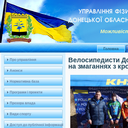
УПРАВЛІННЯ ФІЗ
ДОНЕЦЬКОЇ ОБЛАСН
Можливiст
Головна
Велосипедисти До
Про управління
на змаганнях з кро
Анонси
Нормативна база
Програми і проекти
Прозора влада
Види спорту
Доступ до публічної інформації