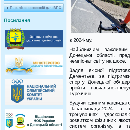
Перелік спортсекцій для ВПО
Посилання
в 2024-му.
Найближчим важливим
Донецької області, пре
чемпіонат світу на шосе.
Задля якісної підгото
Дементьєв, за підтримк
спорту Донецької облдер
пройти навчально-трен
Туреччині.
Будучи єдиним кандидатом
Паралімпіади-2024 з 
тренуваннях удоскона
розвитком фізичних якос
систем організму, а т