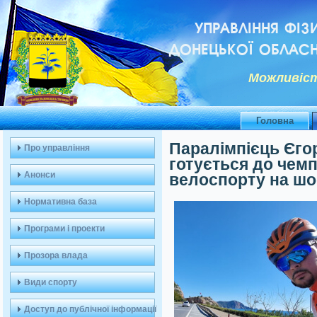
УПРАВЛІННЯ ФІЗ
ДОНЕЦЬКОЇ ОБЛАСН
Можливiст
Головна
Паралімпієць Єго
Про управління
готується до чемп
Анонси
велоспорту на шо
Нормативна база
Програми і проекти
Прозора влада
Види спорту
Доступ до публічної інформації