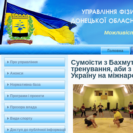
УПРАВЛІННЯ ФІЗ
ДОНЕЦЬКОЇ ОБЛАСН
Можливiст
Головна
Сумоїсти з Бахму
Про управління
тренування, аби 
Анонси
Україну на міжнар
Нормативна база
Програми і проекти
Прозора влада
Види спорту
Доступ до публічної інформації