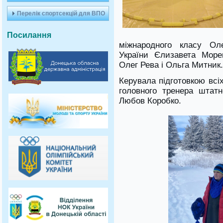
Перелік спортсекцій для ВПО
Посилання
міжнародного класу Ол
України Єлизавета Море
Олег Рева і Ольга Митник.
Керувала підготовкою всі
головного тренера штатн
Любов Коробко.