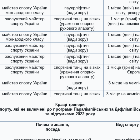
світу
майстер спорту України
пауерліфтинг
1 місце (двічі) н
міжнародного класу
(вади зору)
світу, рекор
заслужений майстер
спортивні танці на візках
1 місце (тричі) 
спорту України
(ураження опорно-
(двічі) на чемпіо
рухового апарату)
майстер спорту України
пауерліфтинг
1 місце (двічі) н
міжнародного класу
(вади зору)
світу
заслужений майстер
пауерліфтинг
1 місце (двічі) н
спорту України
(вади зору)
світу
заслужений майстер
пауерліфтинг
1 місце (двічі) н
спорту України
(вади зору)
світу
заслужений майстер
спортивні танці на візках
1 місце (тричі) н
спорту України
(ураження опорно-
Європ
рухового апарату)
майстер спорту України
шахи
3 місце на чемпі
(вади зору)
майстер спорту України
спортивні танці на візках
3 місце на чемпіо
Кращі тренери
спорту, які не включені до програми Паралімпійських та Дефлімпійсь
за підсумками 2022 року
Почесне звання,
Вид спорту
посада