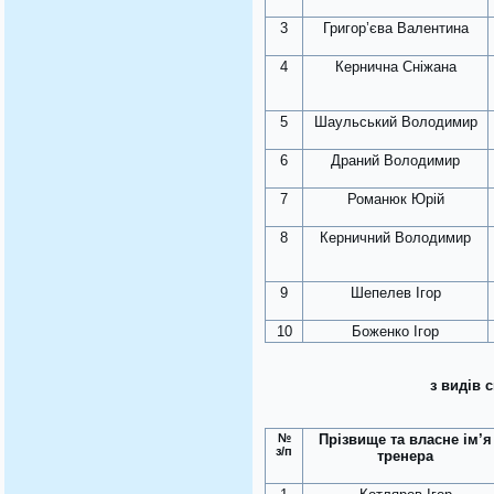
3
Григор’єва Валентина
4
Кернична Сніжана
5
Шаульський Володимир
6
Драний Володимир
7
Романюк Юрій
8
Керничний Володимир
9
Шепелев Ігор
10
Боженко Ігор
з видів 
№
Прізвище та власне ім’я
з/п
тренера