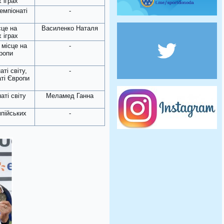
 іграх
чемпіонаті
-
сце на
Василенко Наталя
 іграх
2 місце на
-
ропи
аті світу,
-
аті Європи
аті світу
Меламед Ганна
мпійських
-