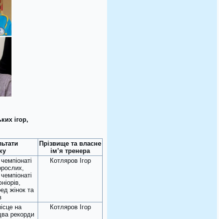
ких ігор,
льтати
Прізвище та власне
ку
ім’я тренера
а чемпіонаті
Котляров Ігор
орослих,
а чемпіонаті
ніорів,
ед жінок та
в
місце на
Котляров Ігор
 два рекорди