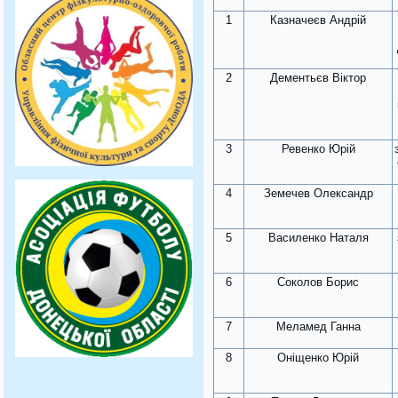
1
Казначеєв Андрій
2
Дементьєв Віктор
3
Ревенко Юрій
4
Земечев Олександр
5
Василенко Наталя
6
Соколов Борис
7
Меламед Ганна
8
Оніщенко Юрій