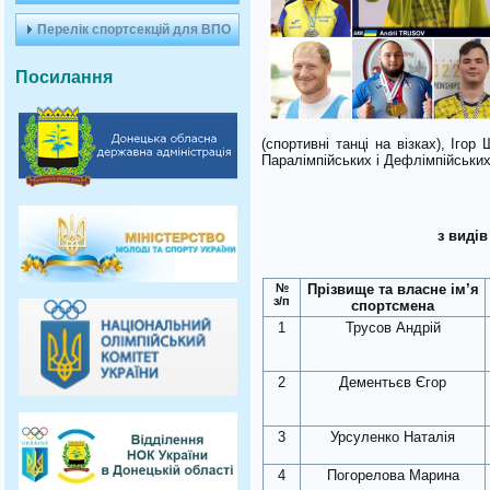
Перелік спортсекцій для ВПО
Посилання
(спортивні танці на візках), Іго
Паралімпійських і Дефлімпійських 
з видів
№
Прізвище та власне ім’я
з/п
спортсмена
1
Трусов Андрій
2
Дементьєв Єгор
3
Урсуленко Наталія
4
Погорелова Марина