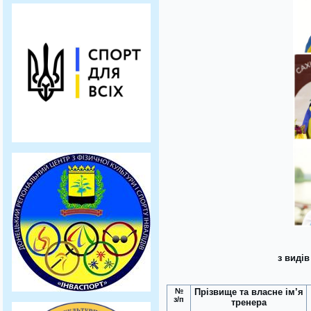
з видів
№
Прізвище та власне ім’я
з/п
тренера