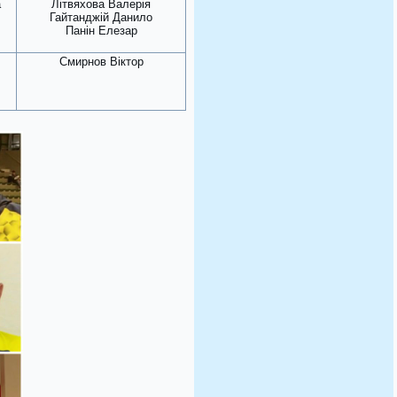
а
Літвяхова Валерія
Гайтанджій Данило
Панін Елезар
Смирнов Віктор