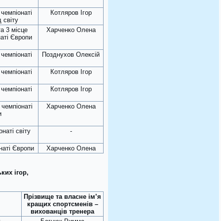
а чемпіонаті
Котляров Ігор
д світу
та 3 місце
Харченко Олена
наті Європи
а чемпіонаті
Позднухов Олексій
а чемпіонаті
Котляров Ігор
а чемпіонаті
Котляров Ігор
а чемпіонаті
Харченко Олена
и
онаті світу
-
наті Європи
Харченко Олена
ких ігор,
Прізвище та власне ім’я
кращих спортсменів –
вихованців тренера