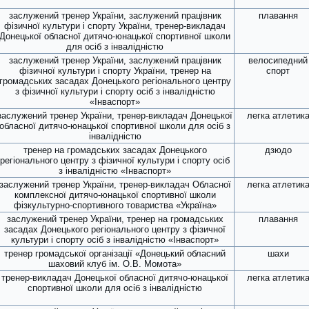
заслужений тренер України, заслужений працівник
плавання
фізичної культури і спорту України, тренер-викладач
Донецької обласної дитячо-юнацької спортивної школи
для осіб з інвалідністю
заслужений тренер України, заслужений працівник
велосипедний
фізичної культури і спорту України, тренер на
спорт
громадських засадах Донецького регіонального центру
з фізичної культури і спорту осіб з інвалідністю
«Інваспорт»
заслужений тренер України, тренер-викладач Донецької
легка атлетик
обласної дитячо-юнацької спортивної школи для осіб з
інвалідністю
тренер на громадських засадах Донецького
дзюдо
регіонального центру з фізичної культури і спорту осіб
з інвалідністю «Інваспорт»
заслужений тренер України, тренер-викладач Обласної
легка атлетик
комплексної дитячо-юнацької спортивної школи
фізкультурно-спортивного товариства «Україна»
заслужений тренер України, тренер на громадських
плавання
засадах Донецького регіонального центру з фізичної
культури і спорту осіб з інвалідністю «Інваспорт»
тренер громадської організації «Донецький обласний
шахи
шаховий клуб ім. О.В. Момота»
тренер-викладач Донецької обласної дитячо-юнацької
легка атлетик
спортивної школи для осіб з інвалідністю