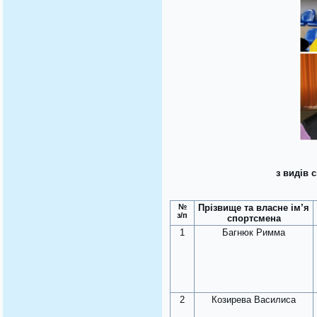
з видів 
№
Прізвище та власне ім’я
з/п
спортсмена
1
Багнюк Римма
2
Козирева Василиса