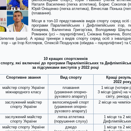
Наталя Василенко (легка атлетика), Борис Соколов (
Юрій Оніщенко (легка атлетика), Вячеслав Понька (лег
(плавання).
Місця в топ-10 представників видів спорту серед осіб 
програми Паралімпійських і Дефлімпійських ігор, 
Козирева, Валентина Григор’єва, Володимир Шауль
Романюк (усі – пауерліфтинг), Сніжана Кернична, Вол
р Шепелев (шахи). А кращі тренери з видів спорту серед осіб з інвалідн
ігор – це Ігор Котляров, Олексій Позднухов (обидва – пауерліфтинг) та О
10 кращих спортсменів
 спорту,
які включені до програми Паралімпійських та Дефлімпійськи
за підсумками виступів у 2022 році
Спортивне звання
Вид спорту
Кращі резуль
2022 рок
майстер спорту України
плавання
1 місце (чотири 
міжнародного класу
(ураження опорно-
3 місце (двічі) на 
рухового апарату)
світу, рекорд 
заслужений майстер
велосипедний спорт
2 місце на чемпіон
спорту України
(ураження опорно-
рухового апарату)
заслужений майстер
легка атлетика
1 місце та 2 мі
спорту України
(порушення слуху)
Дефлімпійських
майстер спорту України
дзюдо
1 місце та 2 мі