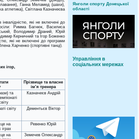
Янголи спорту Донецької
плавання), Ганна Меламед (шахи),
області
ка атлетика), Світлана Казначеєва
з інвалідністю, які не включені до
посіли: Римма Багнюк, Василиса
ський, Володимир Драний, Юрій
одимир Керничний та Ігор Боженко
істю, які не включені до програми
лена Харченко (спортивні танці).
Управління в
соціальних мережах
х ігор,
тати
Прізвище та власне
у
ім’я тренера
рази) та
Казначеєв Андрій
чемпіонаті
світу
аті світу
Дементьєв Віктор
сце на
Ревенко Юрій
 іграх
сце на
Земечев Олександр