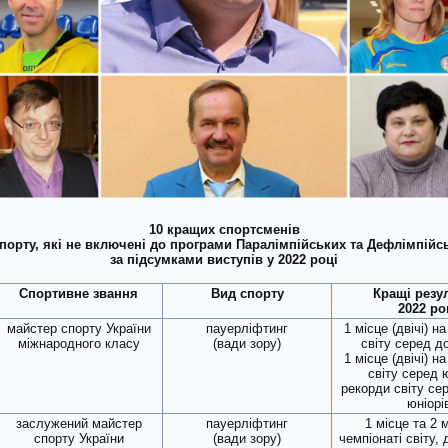
10 кращих спортсменів
спорту,
які не включені до програми Паралімпійських та Дефлімпійсь
за підсумками виступів у 2022 році
Спортивне звання
Вид спорту
Кращі резу
2022 ро
майстер спорту України
пауерліфтинг
1 місце (двічі) н
міжнародного класу
(вади зору)
світу серед д
1 місце (двічі) н
світу серед ю
рекорди світу сер
юніорі
заслужений майстер
пауерліфтинг
1 місце та 2 
спорту України
(вади зору)
чемпіонаті світу,