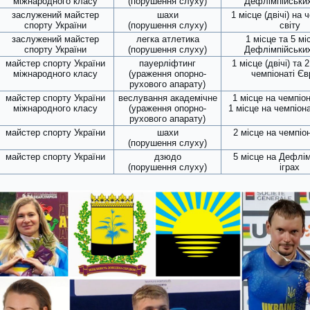
міжнародного класу
(порушення слуху)
Дефлімпійських
заслужений майстер
шахи
1 місце (двічі) на 
спорту України
(порушення слуху)
світу
заслужений майстер
легка атлетика
1 місце та 5 мі
спорту України
(порушення слуху)
Дефлімпійських
майстер спорту України
пауерліфтинг
1 місце (двічі) та 
міжнародного класу
(ураження опорно-
чемпіонаті Єв
рухового апарату)
майстер спорту України
веслування академічне
1 місце на чемпіон
міжнародного класу
(ураження опорно-
1 місце на чемпіон
рухового апарату)
майстер спорту України
шахи
2 місце на чемпіон
(порушення слуху)
майстер спорту України
дзюдо
5 місце на Дефлі
(порушення слуху)
іграх