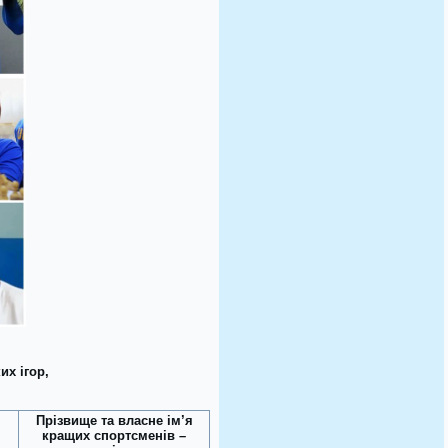
их ігор,
Прізвище та власне ім’я
кращих спортсменів –