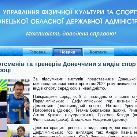
УПРАВЛІННЯ ФІЗИЧНОЇ КУЛЬТУРИ ТА СПОРТ
НЕЦЬКОЇ ОБЛАСНОЇ ДЕРЖАВНОЇ АДМІНІСТР
Можливiсть доведена справою!
Головна
Новини
Контакти
тсменів та тренерів Донеччини з видів спорт
році
За підсумками виступів представників Донецько
міжнародних змаганнях протягом 2022 року визначено 
видів спорту серед осіб з інвалідністю.
Найкращими серед осіб з інвалідністю з видів сп
Паралімпійських і Дефлімпійських ігор, визнані: 
Дементьєв (велосипедний спорт), Наталія Урсул
Погорелова (дзюдо), Тетяна Бакланова (шахи), Римм
Антон Крюков (пауерліфтинг), Ярослав Коюда (ве
Філіппських (шахи), Владислав Рощенков (дзюдо).
Десятка кращих тренерів з видів спорту, які включе
Дефлімпійських ігор, виглядає так: Андрій Казначе
(велосипедний спорт), Юрій Ревенко (легка атлети