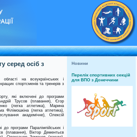
У
АЦІЇ
у серед осіб з
Новини
Перелік спортивних секцій
ї області на всеукраїнських і
для ВПО з Донеччини
кращих спортсменів та тренерів з
орту, які включені до програми
Андрій Трусов (плавання), Єгор
енко (легка атлетика), Марина
а Філімошкіна (легка атлетика),
слування академічне), Олексій
ні до програми Паралімпійських і
єв (плавання), Віктор Дементьєв
ка), Олександр Земечев (дзюдо),