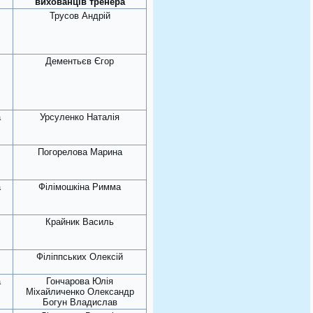
вихованців тренера
Трусов Андрій
Дементьєв Єгор
а
Урсуленко Наталія
Погорелова Марина
а
Філімошкіна Римма
Крайник Василь
Філіппських Олексій
а
Гончарова Юлія
Міхайличенко Олександр
Богун Владислав