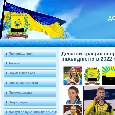
ДО
Десятки кращих спор
Про управління
інвалідністю в 2022 
Анонси
Нормативна база
Програми і проекти
Прозора влада
Види спорту
Доступ до публічної інформації