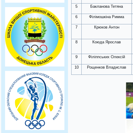
5
Бакланова Тетяна
6
Філімошкіна Римма
7
Крюков Антон
8
Коюда Ярослав
9
Філіппських Олексій
10
Рощенков Владислав