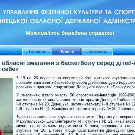
УПРАВЛІННЯ ФІЗИЧНОЇ КУЛЬТУРИ ТА СПОРТ
НЕЦЬКОЇ ОБЛАСНОЇ ДЕРЖАВНОЇ АДМІНІСТР
Можливiсть доведена справою!
Головна
Новини
Контакти
 обласні змагання з баскетболу серед дітей-
 себе»
З 19 по 20 березня на спортивній базі дитячого футбольног
пройшли змагання з баскетболу серед дітей-інвалідів з порушен
розвитку в програмі спартакіади Донецької області «Повір у себ
У змаганнях взяло участь 56 спортсменів-інвалідів 1998-200
загальноосвітніх спеціальних шкіл-інтернатів Донецької обласно
І-ІІ ступенів № 20, Донецької школи-інтернату І-ІІІ ступенів № 
І-ІІІ ступенів № 21, Єнакіївської школи-інтернату № 30, Горлівсь
Турнір проводився за круговою системою. Перемогу в яскраво
Маріупольської школи-інтернату І-ІІІ ступенів № 21, яка і забр
місце, поступившись переможцям 3 очки, завоювали хлопці 
ступенів № 20, а третє місце посів колектив Донецької спец
інтернату І-ІІІ ступенів № 19. Вісім спортсменів, які показа