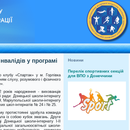
У
АЦІЇ
інвалідів у програмі
Новини
Перелік спортивних секцій
о клубу «Спартак» у м. Горлівка
для ВПО з Донеччини
ням слуху, розумового і фізичного
е».
2 років народження - вихованців
ї ради: Донецької школи-інтернату
19, Маріупольської школи-інтернату
ких шкіл-інтернатів № 24 і № 25.
му протистоянні здобула команда
ала із собою кубок змагань. Друге
Донецької школи-інтернату І-ІІ
іальної загальноосвітньої школи-
ли високу майстерність, отримали