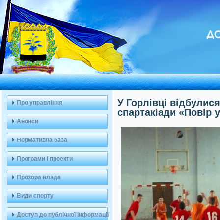
ДО
У Горлівці відбулися
Про управління
спартакіади «Повір у
Анонси
Нормативна база
Програми і проекти
Прозора влада
Види спорту
Доступ до публічної інформації