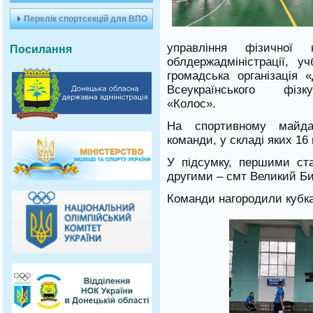
Перелік спортсекцій для ВПО
управління фізичної
Посилання
облдержадміністрації, у
громадська організація «
Всеукраїнського фізку
«Колос».
На спортивному майда
команди, у складі яких 16 
У підсумку, першими ста
другими – смт Великий Бич
Команди нагородили кубк