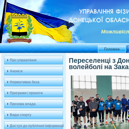
УПРАВЛІННЯ ФІЗ
ДОНЕЦЬКОЇ ОБЛАСН
Можливiст
Головна
Переселенці з До
Про управління
волейболі на Зака
Анонси
Нормативна база
Програми і проекти
Прозора влада
Види спорту
Доступ до публічної інформації