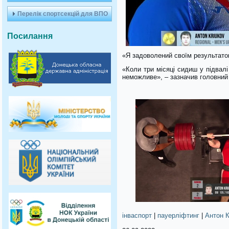
Перелік спортсекцій для ВПО
Посилання
«Я задоволений своїм результато
«Коли три місяці сидиш у підвал
неможливе», – зазначив головний
інваспорт
|
пауерліфтинг
|
Антон 