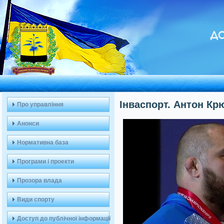
ДО
Інваспорт. Антон Кр
Про управління
Анонси
Нормативна база
Програми і проекти
Прозора влада
Види спорту
Доступ до публічної інформації