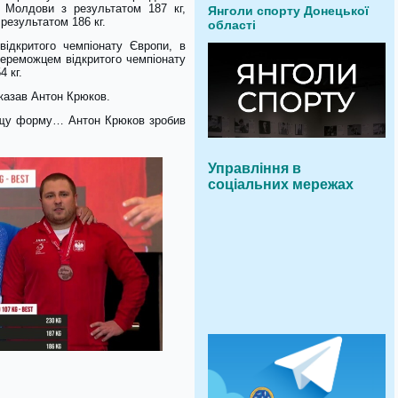
 Молдови з результатом 187 кг,
Янголи спорту Донецької
результатом 186 кг.
області
ідкритого чемпіонату Європи, в
Переможцем відкритого чемпіонату
 кг.
казав Антон Крюков.
кращу форму… Антон Крюков зробив
Управління в
соціальних мережах