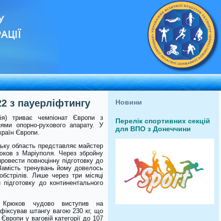
У
АЦІЇ
2 з пауерліфтингу
Новини
ія) триває чемпіонат Європи з
Перелік спортивних секцій
ями опорно-рухового апарату. У
для ВПО з Донеччини
країн Європи.
цьку область представляє майстер
юков з Маріуполя. Через збройну
ровести повноцінну підготовку до
 Замість тренувань йому довелось
обстрілів. Лише через три місяці
 підготовку до континентального
 Крюков чудово виступив на
афіксував штангу вагою 230 кг, що
Європи у ваговій категорії до 107