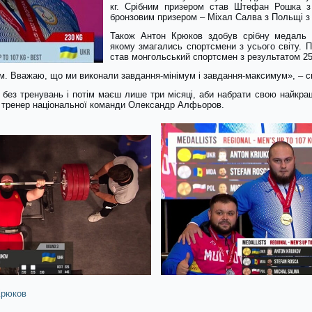
кг. Срібним призером став Штефан Рошка з
бронзовим призером – Міхал Салва з Польщі з 
Також Антон Крюков здобув срібну медаль в
якому змагались спортсмени з усього світу. 
став монгольський спортсмен з результатом 254
м. Вважаю, що ми виконали завдання-мінімум і завдання-максимум», – с
і без тренувань і потім маєш лише три місяці, аби набрати свою най
 тренер національної команди Олександр Алфьоров.
Крюков