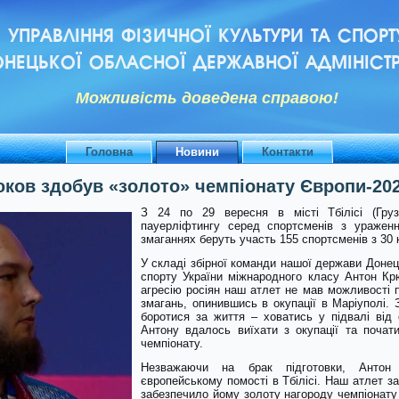
УПРАВЛІННЯ ФІЗИЧНОЇ КУЛЬТУРИ ТА СПОРТ
НЕЦЬКОЇ ОБЛАСНОЇ ДЕРЖАВНОЇ АДМІНІСТР
Можливiсть доведена справою!
Головна
Новини
Контакти
юков здобув «золото» чемпіонату Європи-202
З 24 по 29 вересня в місті Тбілісі (Груз
пауерліфтингу серед спортсменів з ураженн
змаганнях беруть участь 155 спортсменів з 30 
У складі збірної команди нашої держави Доне
спорту України міжнародного класу Антон Кр
агресію росіян наш атлет не мав можливості п
змагань, опинившись в окупації в Маріуполі.
боротися за життя – ховатись у підвалі від 
Антону вдалось виїхати з окупації та почати
чемпіонату.
Незважаючи на брак підготовки, Антон
європейському помості в Тбілісі. Наш атлет з
забезпечило йому золоту нагороду чемпіонату 