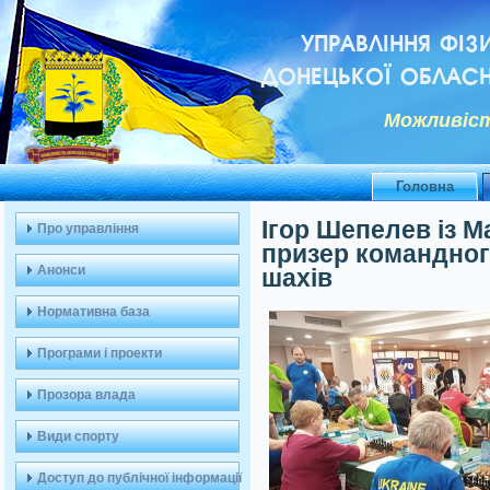
УПРАВЛІННЯ ФІЗ
ДОНЕЦЬКОЇ ОБЛАСН
Можливiст
Головна
Ігор Шепелев із М
Про управління
призер командного
Анонси
шахів
Нормативна база
Програми і проекти
Прозора влада
Види спорту
Доступ до публічної інформації