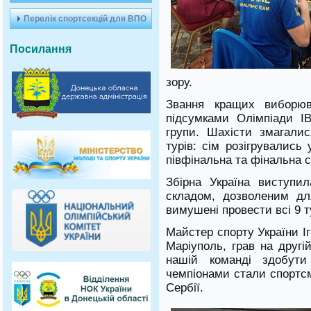
Перелік спортсекцій для ВПО
Посилання
зору.
Звання кращих виборю
підсумками Олімпіади I
групи. Шахісти змагали
турів: сім розігрувались
півфінальна та фінальна с
Збірна Україна виступил
складом, дозволеним дл
вимушені провести всі 9 т
Майстер спорту України І
Маріуполь, грав на другі
нашій команді здобути
чемпіонами стали спортсм
Сербії.