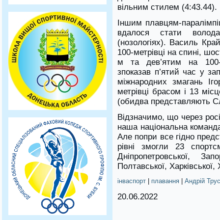
вільним стилем (4:43.44).
Іншим плавцям-паралімпіц
вдалося стати волод
(нозологіях). Василь Кра
100-метрівці на спині, ш
м та дев’ятим на 100-
зпоказав п’ятий час у за
міжнародних змагань Іго
метрівці брасом і 13 міс
(обидва представляють Сл
Відзначимо, що через рос
наша національна команда
Але попри все гідно пред
рівні змогли 23 спортс
Дніпропетровської, Запо
Полтавської, Харківської, 
інваспорт
|
плавання
|
Андрій Тру
20.06.2022