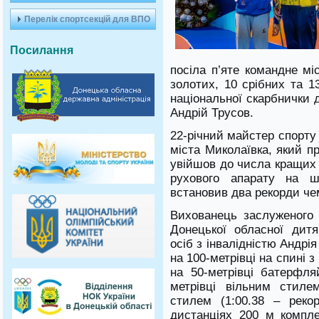
Перелік спортсекцій для ВПО
Посилання
посіла п’яте командне мі
золотих, 10 срібних та 1
національної скарбнички 
Андрій Трусов.
22-річний майстер спорту
міста Миколаївка, який п
увійшов до числа кращих 
рухового апарату на ш
встановив два рекорди чем
Вихованець заслуженого 
Донецької обласної дит
осіб з інвалідністю Андрі
на 100-метрівці на спині 
на 50-метрівці батерфля
метрівці вільним стилем
стилем (1:00.38 – реко
дистанціях 200 м компле