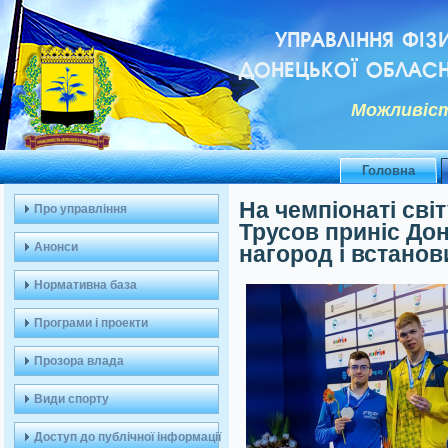
УПРАВЛІННЯ ФІЗ
ДОНЕЦЬКОЇ ОБЛАСН
Можливiст
Головна
На чемпіонаті сві
Про управління
Трусов приніс Доне
Анонси
нагород і встанов
Нормативна база
Програми і проекти
Прозора влада
Види спорту
Доступ до публічної інформації