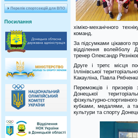
Перелік спортсекцій для ВПО
Посилання
хіміко-механічного тех
команд.
За підсумками цікавого п
відділення волейболу 
тренер Олександр Резніко
Друге і третє місця п
Іллінівської територіальн
Какауліна, Павла Рябченка
Переможців і призерів 
Донецької територіаль
фізкультурно-спортивног
кубками, медалями, а та
культури та спорту Донець