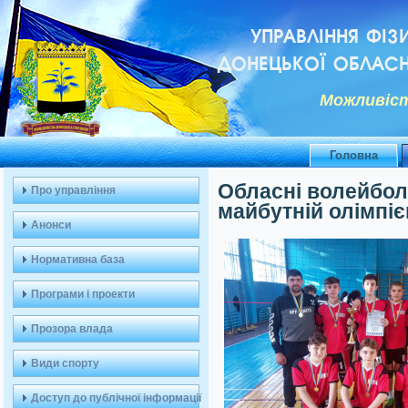
УПРАВЛІННЯ ФІЗ
ДОНЕЦЬКОЇ ОБЛАСН
Можливiст
Головна
Обласні волейболь
Про управління
майбутній олімпі
Анонси
Нормативна база
Програми і проекти
Прозора влада
Види спорту
Доступ до публічної інформації