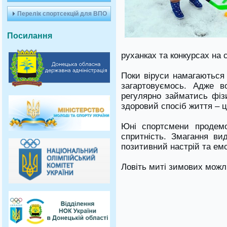
Перелік спортсекцій для ВПО
Посилання
руханках та конкурсах на с
Поки віруси намагаються
загартовуємось. Адже в
регулярно займатись фіз
здоровий спосіб життя – ц
Юні спортсмени продемо
спритність. Змагання в
позитивний настрій та емо
Ловіть миті зимових мож