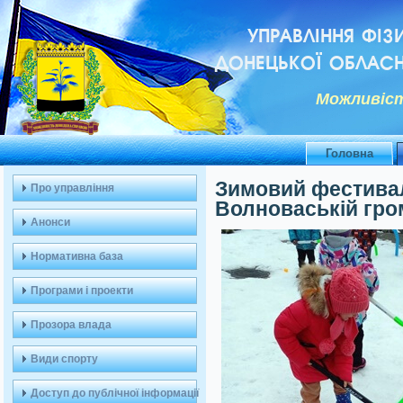
УПРАВЛІННЯ ФІЗ
ДОНЕЦЬКОЇ ОБЛАСН
Можливiст
Головна
Зимовий фестивал
Про управління
Волноваській гро
Анонси
Нормативна база
Програми і проекти
Прозора влада
Види спорту
Доступ до публічної інформації