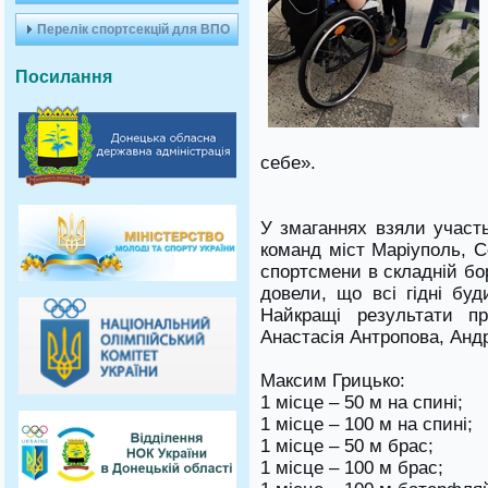
Перелік спортсекцій для ВПО
Посилання
себе».
У змаганнях взяли участь
команд міст Маріуполь, С
спортсмени в складній бо
довели, що всі гідні буд
Найкращі результати пр
Анастасія Антропова, Андр
Максим Грицько:
1 місце – 50 м на спині;
1 місце – 100 м на спині;
1 місце – 50 м брас;
1 місце – 100 м брас;