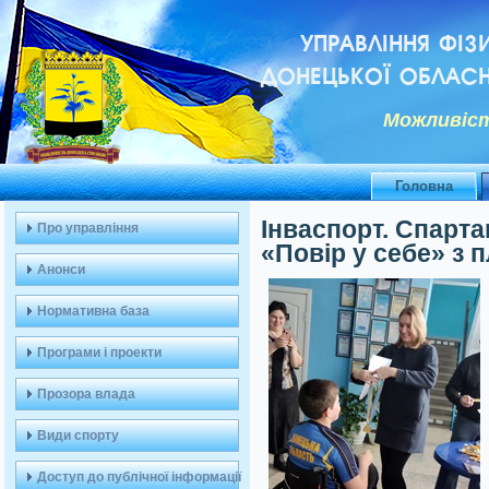
УПРАВЛІННЯ ФІЗ
ДОНЕЦЬКОЇ ОБЛАСН
Можливiст
Головна
Інваспорт. Спарта
Про управління
«Повір у себе» з 
Анонси
Нормативна база
Програми і проекти
Прозора влада
Види спорту
Доступ до публічної інформації