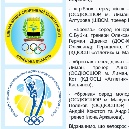
- «срібло» серед жінок
(ОСДЮСШОР, м. Лиман, 
Алтухова (ШВСМ, тренер 
- «бронза» серед юніор
С.Бубки, тренери Олекса
Герман Діденко (ДОСФ
Олександр Геращенко, О
(КДЮСШ «Атлетик» м. Марі
- «бронза» серед дівча
Лиман, тренер Анна
(ОСДЮСШОР, м. Лиман, т
Кот (КДЮСШ «Атлетик» 
Касьянов);
- «бронза» серед моло
(ОСДЮСШОР, м. Маріупол
Поляков (ОСДЮСШОР, м
Андрій Конотоп та Андр
тренер Ілона Аржанова).
Відзначимо, що велокрос 