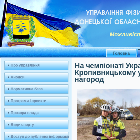
УПРАВЛІННЯ ФІЗ
ДОНЕЦЬКОЇ ОБЛАСН
Можливiст
Головна
На чемпіонаті Укр
Про управління
Кропивницькому у
Анонси
нагород
Нормативна база
Програми і проекти
Прозора влада
Види спорту
Доступ до публічної інформації