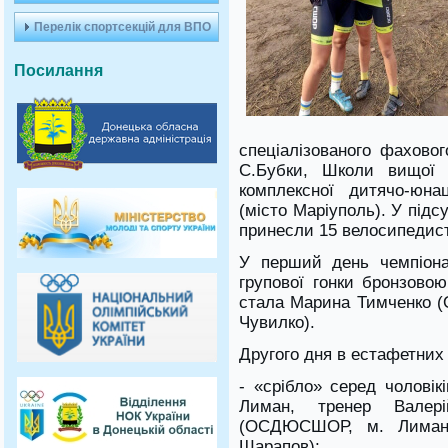
Перелік спортсекцій для ВПО
Посилання
спеціалізованого фахово
С.Бубки, Школи вищої с
комплексної дитячо-юна
(місто Маріуполь). У підс
принесли 15 велосипедист
У перший день чемпіона
групової гонки бронзово
стала Марина Тимченко 
Чувилко).
Другого дня в естафетних
- «срібло» серед чолові
Лиман, тренер Валер
(ОСДЮСШОР, м. Лиман,
Шарапов);