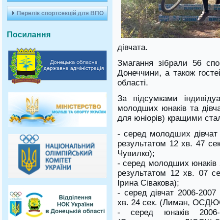
Перелік спортсекцій для ВПО
Посилання
дівчата.
Змагання зібрали 56 спо
Донеччини, а також госте
області.
За підсумками індивіду
молодших юнаків та дівчат
для юніорів) кращими ста
- серед молодших дівчат 
результатом 12 хв. 47 с
Чувилко);
- серед молодших юнаків 
результатом 12 хв. 07 
Ірина Сівакова);
- серед дівчат 2006-2007
хв. 24 сек. (Лиман, ОСДЮ
- серед юнаків 2006