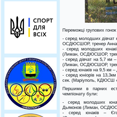
Переможці групових гонок 
- серед молодших дівчат 
ОСДЮСШОР, тренер Анна 
- серед молодших юнакі
(Лиман, ОСДЮСШОР, трен
- серед дівчат на 5,7 км –
(Лиман, ОСДЮСШОР, трен
- серед юнаків на 9,5 км 
- серед юніорів на 13,3к
сек. (Маріуполь, КДЮСШ «
Першими в парних ест
чемпіонату були:
- серед молодших юна
Дьяконов (Лиман, ОСДЮ
- серед юнаків – Єг