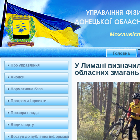
УПРАВЛІННЯ ФІЗ
ДОНЕЦЬКОЇ ОБЛАСН
Можливiст
Головна
У Лимані визначи
Про управління
обласних змагань
Анонси
Нормативна база
Програми і проекти
Прозора влада
Види спорту
Доступ до публічної інформації